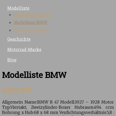
Modelliste
Modelliste Benelli
Modelliste BMW
PUCH Modellliste
Geschichte
Motorrad-Marke
Blog
Modelliste BMW
BMW R47
Allgemein Name:BMW R 47 Modell:1927 – 1928 Motor
Typ:Viertakt, Zweizylinder-Boxer Hubraum:494 ccm
Bohrung x Hub:68 x 68 mm Verdichtungsverhältnis:5,8 :