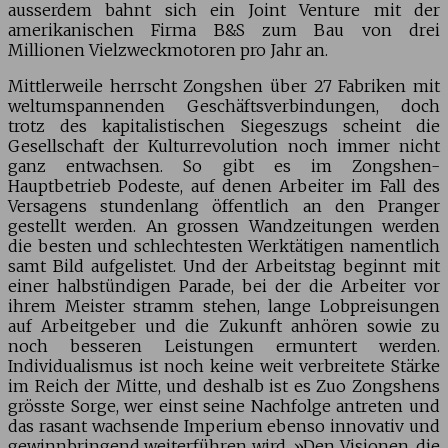
ausserdem bahnt sich ein Joint Venture mit der
amerikanischen Firma B&S zum Bau von drei
Millionen Vielzweckmotoren pro Jahr an.
Mittlerweile herrscht Zongshen über 27 Fabriken mit
weltumspannenden Geschäftsverbindungen, doch
trotz des kapitalistischen Siegeszugs scheint die
Gesellschaft der Kulturrevolution noch immer nicht
ganz entwachsen. So gibt es im Zongshen-
Hauptbetrieb Podeste, auf denen Arbeiter im Fall des
Versagens stundenlang öffentlich an den Pranger
gestellt werden. An grossen Wandzeitungen werden
die besten und schlechtesten Werktätigen namentlich
samt Bild aufgelistet. Und der Arbeitstag beginnt mit
einer halbstündigen Parade, bei der die Arbeiter vor
ihrem Meister stramm stehen, lange Lobpreisungen
auf Arbeitgeber und die Zukunft anhören sowie zu
noch besseren Leistungen ermuntert werden.
Individualismus ist noch keine weit verbreitete Stärke
im Reich der Mitte, und deshalb ist es Zuo Zongshens
grösste Sorge, wer einst seine Nachfolge antreten und
das rasant wachsende Imperium ebenso innovativ und
gewinnbringend weiterführen wird. »Den Visionen, die