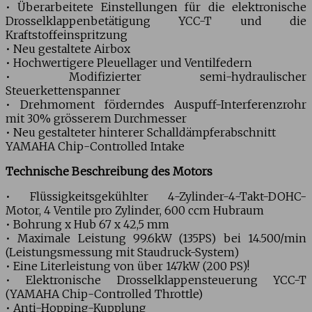
• Überarbeitete Einstellungen für die elektronische
Drosselklappenbetätigung YCC-T und die
Kraftstoffeinspritzung
• Neu gestaltete Airbox
• Hochwertigere Pleuellager und Ventilfedern
• Modifizierter semi-hydraulischer
Steuerkettenspanner
• Drehmoment förderndes Auspuff-Interferenzrohr
mit 30% grösserem Durchmesser
• Neu gestalteter hinterer Schalldämpferabschnitt
YAMAHA Chip-Controlled Intake
Technische Beschreibung des Motors
• Flüssigkeitsgekühlter 4-Zylinder-4-Takt-DOHC-
Motor, 4 Ventile pro Zylinder, 600 ccm Hubraum
• Bohrung x Hub 67 x 42,5 mm
• Maximale Leistung 99.6kW (135PS) bei 14.500/min
(Leistungsmessung mit Staudruck-System)
• Eine Literleistung von über 147kW (200 PS)!
• Elektronische Drosselklappensteuerung YCC-T
(YAMAHA Chip-Controlled Throttle)
• Anti-Hopping-Kupplung