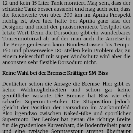
12 und kein 15 Liter Tank montiert. Mag sein, dass der
schlanke Tank besser aussieht und mag auch sein, dass
die Reichweite von über 200 km im Aprilia Prospekt
richtig ist, aber hier hatte bei Aprilia ganz klar der
Designer und nicht der praxisorientierte Testpilot das
letzte Wort. Denn die Dorsoduro gibt ein wunderbares
Tourenmotorrad ab, auf der man auch die Anreise in
die Berge geniessen kann. Bundesstrassen bis Tempo
160 und phasenweise 180 stellen kein Problem dar, zu
einem Reiseschiff mit super Windschutz wird aber die
ansonsten sehr flexible Dorsoduro nicht.
Keine Wahl bei der Bremse: Kräftiger SM-Biss
Deutlicher schon die Ansage die Bremse. Hier gibt es
keine Wahlmöglichkeiten und schon gar keine
gemütliche Variante. Die Bremse hat Biss wie ein
scharfer Supermoto-Anker. Die Sitzposition jedoch
gleicht der Position der Dorsoduro im Marktumfeld.
Also irgendwo zwischen Naked-Bike und sportlicher
Supermoto. Der Lenker hat genau die richtige Breite
für die gnadenlose Kurvenhatz, die Bodenfreiheit passt
und eine typische Sonntagstour strengt überhaupt