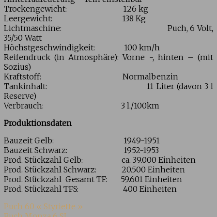
Trockengewicht: 126 kg
Leergewicht: 138 Kg
Lichtmaschine: Puch, 6 Volt,
35/50 Watt
Höchstgeschwindigkeit: 100 km/h
Reifendruck (in Atmosphäre): Vorne -, hinten – (mit
Sozius)
Kraftstoff: Normalbenzin
Tankinhalt: 11 Liter (davon 3 l
Reserve)
Verbrauch: 3 l./100km
Produktionsdaten
Bauzeit Gelb: 1949-1951
Bauzeit Schwarz: 1952-1953
Prod. Stückzahl Gelb: ca. 39.000 Einheiten
Prod. Stückzahl Schwarz: 20.500 Einheiten
Prod. Stückzahl Gesamt TF: 59.601
Einheiten
Prod. Stückzahl TFS: 400
Einheiten
Puch 60 « Styriette »
Puch Monza 6 SL