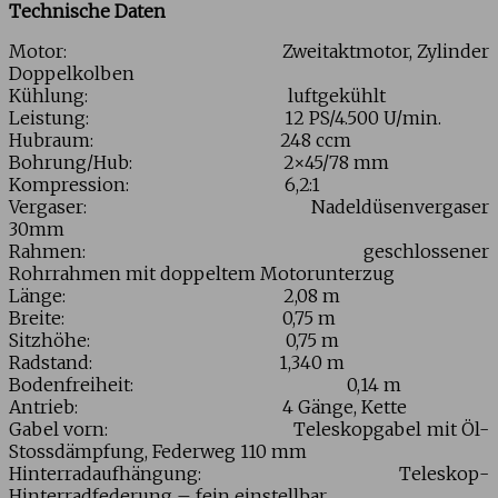
Technische Daten
Motor: Zweitaktmotor, Zylinder
Doppelkolben
Kühlung: luftgekühlt
Leistung: 12 PS/4.500 U/min.
Hubraum: 248 ccm
Bohrung/Hub: 2×45/78 mm
Kompression: 6,2:1
Vergaser: Nadeldüsenvergaser
30mm
Rahmen: geschlossener
Rohrrahmen mit doppeltem Motorunterzug
Länge: 2,08 m
Breite: 0,75 m
Sitzhöhe: 0,75 m
Radstand: 1,340 m
Bodenfreiheit: 0,14 m
Antrieb: 4 Gänge, Kette
Gabel vorn: Teleskopgabel mit Öl-
Stossdämpfung, Federweg 110 mm
Hinterradaufhängung: Teleskop-
Hinterradfederung – fein einstellbar