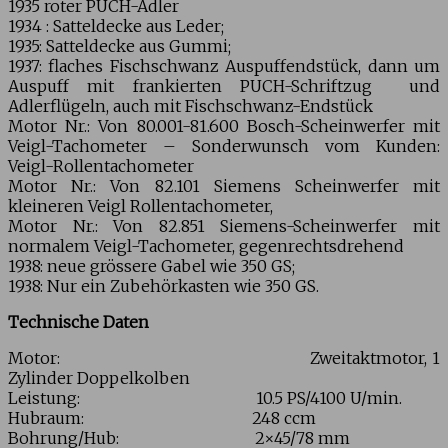
1935 roter PUCH-Adler
1934 : Satteldecke aus Leder;
1935: Satteldecke aus Gummi;
1937: flaches Fischschwanz Auspuffendstück, dann um
Auspuff mit frankierten PUCH-Schriftzug und
Adlerflügeln, auch mit Fischschwanz-Endstück
Motor Nr.: Von 80.001-81.600 Bosch-Scheinwerfer mit
Veigl-Tachometer – Sonderwunsch vom Kunden:
Veigl-Rollentachometer
Motor Nr.: Von 82.101 Siemens Scheinwerfer mit
kleineren Veigl Rollentachometer,
Motor Nr.: Von 82.851 Siemens-Scheinwerfer mit
normalem Veigl-Tachometer, gegenrechtsdrehend
1938: neue grössere Gabel wie 350 GS;
1938: Nur ein Zubehörkasten wie 350 GS.
Technische Daten
Motor: Zweitaktmotor, 1
Zylinder Doppelkolben
Leistung: 10.5 PS/4100 U/min.
Hubraum: 248 ccm
Bohrung/Hub: 2×45/78 mm