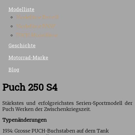
Modelliste
Modelliste Benelli
Modelliste BMW
PUCH Modellliste
Geschichte
Motorrad-Marke
Blog
Puch 250 S4
Stärkstes und erfolgreichstes Serien-Sportmodell der
Puch Werken der Zwischenkriegszeit.
Typenänderungen
1934: Grosse PUCH-Buchstaben auf dem Tank