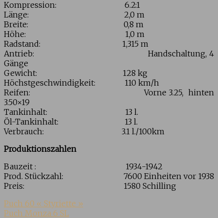
Kompression: 6.2:1
Länge: 2,0 m
Breite: 0,8 m
Höhe: 1,0 m
Radstand: 1,315 m
Antrieb: Handschaltung, 4
Gänge
Gewicht: 128 kg
Höchstgeschwindigkeit: 110 km/h
Reifen: Vorne 3.25, hinten
3.50×19
Tankinhalt: 13 l.
Öl-Tankinhalt: 13 l.
Verbrauch: 3.1 l./100km
Produktionszahlen
Bauzeit : 1934-1942
Prod. Stückzahl: 7600 Einheiten vor 1938
Preis: 1580 Schilling
Puch 60 « Styriette »
Puch Monza 6 SL