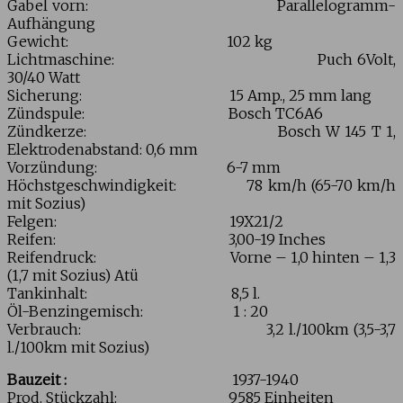
Gabel vorn: Parallelogramm-
Aufhängung
Gewicht: 102 kg
Lichtmaschine: Puch 6Volt,
30/40 Watt
Sicherung: 15 Amp., 25 mm lang
Zündspule: Bosch TC6A6
Zündkerze: Bosch W 145 T 1,
Elektrodenabstand: 0,6 mm
Vorzündung: 6-7 mm
Höchstgeschwindigkeit: 78 km/h (65-70 km/h
mit Sozius)
Felgen: 19X21/2
Reifen: 3,00-19 Inches
Reifendruck: Vorne – 1,0 hinten – 1,3
(1,7 mit Sozius) Atü
Tankinhalt: 8,5 l.
Öl-Benzingemisch: 1 : 20
Verbrauch: 3,2 l./100km (3,5-3,7
l./100km mit Sozius)
Bauzeit :
1937-1940
Prod. Stückzahl: 9585 Einheiten