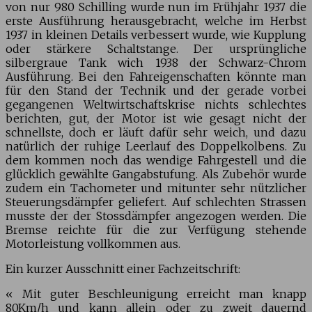
von nur 980 Schilling wurde nun im Frühjahr 1937 die
erste Ausführung herausgebracht, welche im Herbst
1937 in kleinen Details verbessert wurde, wie Kupplung
oder stärkere Schaltstange. Der ursprüngliche
silbergraue Tank wich 1938 der Schwarz-Chrom
Ausführung. Bei den Fahreigenschaften könnte man
für den Stand der Technik und der gerade vorbei
gegangenen Weltwirtschaftskrise nichts schlechtes
berichten, gut, der Motor ist wie gesagt nicht der
schnellste, doch er läuft dafür sehr weich, und dazu
natürlich der ruhige Leerlauf des Doppelkolbens. Zu
dem kommen noch das wendige Fahrgestell und die
glücklich gewählte Gangabstufung. Als Zubehör wurde
zudem ein Tachometer und mitunter sehr nützlicher
Steuerungsdämpfer geliefert. Auf schlechten Strassen
musste der der Stossdämpfer angezogen werden. Die
Bremse reichte für die zur Verfügung stehende
Motorleistung vollkommen aus.
Ein kurzer Ausschnitt einer Fachzeitschrift:
« Mit guter Beschleunigung erreicht man knapp
80Km/h und kann allein oder zu zweit dauernd