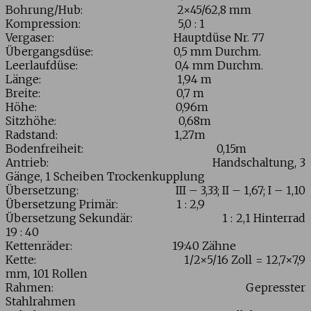
Bohrung/Hub: 2×45/62,8 mm
Kompression: 5,0 : 1
Vergaser:
Hauptdüse Nr. 77
Übergangsdüse: 0,5 mm Durchm.
Leerlaufdüse: 0,4 mm Durchm.
Länge: 1,94 m
Breite: 0,7 m
Höhe: 0,96m
Sitzhöhe: 0,68m
Radstand: 1,27m
Bodenfreiheit: 0,15m
Antrieb: Handschaltung, 3
Gänge, 1 Scheiben Trockenkupplung
Übersetzung: III – 3,33; II – 1,67; I – 1,10
Übersetzung Primär: 1 : 2,9
Übersetzung Sekundär: 1 : 2,1 Hinterrad
19 : 40
Kettenräder: 19:40 Zähne
Kette: 1/2×5/16 Zoll = 12,7×7,9
mm, 101 Rollen
Rahmen: Gepresster
Stahlrahmen