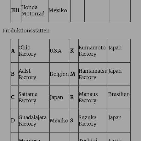
Honda
3H1
Mexiko
Motorrad
Produktionsstätten:
Ohio
Kumamoto
Japan
A
U.S.A
K
Factory
Factory
Aalst
Hamamatsu
Japan
B
Belgien
M
Factory
Factory
Saitama
Manaus
Brasilien
C
Japan
R
Factory
Factory
Guadalajara
Suzuka
Japan
D
Mexiko
S
Factory
Factory
Montesa
Tochigi
Japan