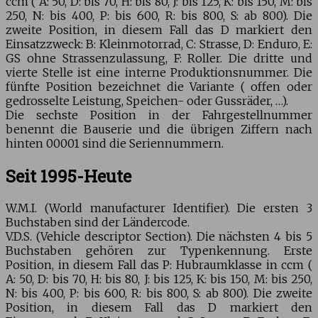
ccm ( A: 50, D: bis 70, H: bis 80, J: bis 125, K: bis 150, M: bis
250, N: bis 400, P: bis 600, R: bis 800, S: ab 800). Die
zweite Position, in diesem Fall das D markiert den
Einsatzzweck: B: Kleinmotorrad, C: Strasse, D: Enduro, E:
GS ohne Strassenzulassung, F: Roller. Die dritte und
vierte Stelle ist eine interne Produktionsnummer. Die
fünfte Position bezeichnet die Variante ( offen oder
gedrosselte Leistung, Speichen- oder Gussräder, …).
Die sechste Position in der Fahrgestellnummer
benennt die Bauserie und die übrigen Ziffern nach
hinten 00001 sind die Seriennummern.
Seit 1995-Heute
W.M.I.
(World manufacturer Identifier). Die ersten 3
Buchstaben sind der Ländercode.
V.D.S.
(Vehicle descriptor Section). Die nächsten 4 bis 5
Buchstaben gehören zur Typenkennung. Erste
Position, in diesem Fall das P: Hubraumklasse in ccm (
A: 50, D: bis 70, H: bis 80, J: bis 125, K: bis 150, M: bis 250,
N: bis 400, P: bis 600, R: bis 800, S: ab 800). Die zweite
Position, in diesem Fall das D markiert den