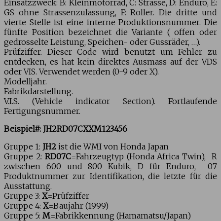
Einsatzzweck: B: Kleinmotorrad, C: Strasse, D: Enduro, E:
GS ohne Strassenzulassung, F: Roller. Die dritte und
vierte Stelle ist eine interne Produktionsnummer. Die
fünfte Position bezeichnet die Variante ( offen oder
gedrosselte Leistung, Speichen- oder Gussräder, …).
Prüfziffer
. Dieser Code wird benutzt um Fehler zu
entdecken, es hat kein direktes Ausmass auf der VDS
oder VIS. Verwendet werden (0-9 oder X).
Modelljahr
.
Fabrikdarstellung
.
V.I.S
.
(Vehicle indicator Section). Fortlaufende
Fertigungsnummer.
Beispiel#:
JH2
RD07C
X
X
M
123456
Gruppe 1:
JH2
ist die WMI von Honda Japan
Gruppe 2:
RD07C
=Fahrzeugtyp (Honda Africa Twin), R
zwischen 600 und 800 Kubik, D für Enduro, 07
Produktnummer zur Identifikation, die letzte für die
Ausstattung.
Gruppe 3:
X
=Prüfziffer
Gruppe 4:
X
=Baujahr (1999)
Gruppe 5:
M
=Fabrikkennung (Hamamatsu/Japan)