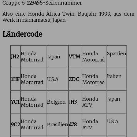
Gruppe 6:
123456
=Seriennummer
Also eine Honda Africa Twin, Baujahr 1999, aus dem
Werk in Hamamatsu, Japan.
Ländercode
Honda
Honda
Spanien
JH2
Japan
VTM
Motorrad
Motorrad
Honda
Honda
Italien
1HF
U.S.A
ZDC
Motorrad
Motorrad
Honda
Honda
Japan
YC1
Belgien
JH3
Motorrad
ATV
Honda
Honda
U.S.A
9C2
Brasilien
478
Motorrad
ATV