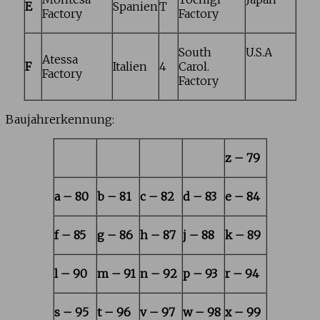
E
Spanien
T
Factory
Factory
South
U.S.A
Atessa
F
Italien
4
Carol.
Factory
Factory
Baujahrerkennung:
z – 79
a – 80
b – 81
c – 82
d – 83
e – 84
f – 85
g – 86
h – 87
j – 88
k – 89
l
– 90
m – 91
n – 92
p – 93
r – 94
s – 95
t – 96
v – 97
w – 98
x – 99