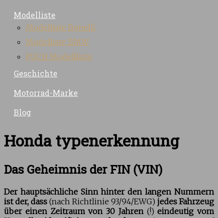
Modelliste
Modelliste Benelli
Modelliste BMW
PUCH Modellliste
Geschichte
Motorrad-Marke
Blog
Honda typenerkennung
Das Geheimnis der FIN (VIN)
Der hauptsächliche Sinn hinter den langen Nummern
ist der, dass
(nach Richtlinie 93/94/EWG)
jedes Fahrzeug
über einen Zeitraum von 30 Jahren
(!)
eindeutig vom