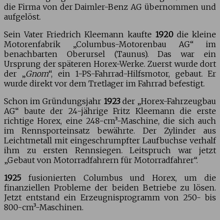
die Firma von der Daimler-Benz AG übernommen und
aufgelöst.
Sein Vater Friedrich Kleemann kaufte
1920
die kleine
Motorenfabrik „Columbus-Motorenbau AG“ im
benachbarten Oberursel (Taunus). Das war ein
Ursprung der späteren Horex-Werke. Zuerst wurde dort
der „
Gnom
“, ein 1-PS-Fahrrad-Hilfsmotor, gebaut. Er
wurde direkt vor dem Tretlager im Fahrrad befestigt.
Schon im Gründungsjahr
1923
der „Horex-Fahrzeugbau
AG“ baute der 24-jährige Fritz Kleemann die erste
richtige Horex, eine 248-cm³-Maschine, die sich auch
im Rennsporteinsatz bewährte. Der Zylinder aus
Leichtmetall mit eingeschrumpfter Laufbuchse verhalf
ihm zu ersten Rennsiegen. Leitspruch war jetzt
„Gebaut von Motorradfahrern für Motorradfahrer“.
1925
fusionierten Columbus und Horex, um die
finanziellen Probleme der beiden Betriebe zu lösen.
Jetzt entstand ein Erzeugnisprogramm von 250- bis
800-cm³-Maschinen.