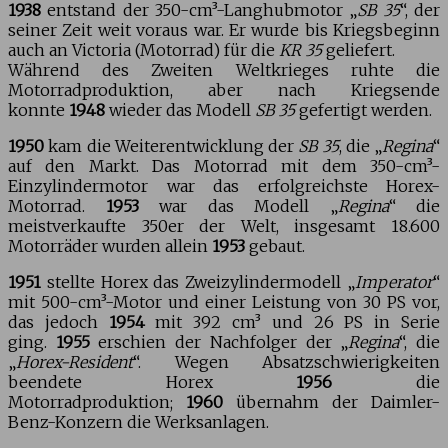
1938
entstand der 350-cm³-Langhubmotor „
SB 35
“, der
seiner Zeit weit voraus war. Er wurde bis Kriegsbeginn
auch an Victoria (Motorrad) für die
KR 35
geliefert.
Während des Zweiten Weltkrieges ruhte die
Motorradproduktion, aber nach Kriegsende
konnte
1948
wieder das Modell
SB 35
gefertigt werden.
1950
kam die Weiterentwicklung der
SB 35
, die „
Regina
“
auf den Markt. Das Motorrad mit dem 350-cm³-
Einzylindermotor war das erfolgreichste Horex-
Motorrad.
1953
war das Modell „
Regina
“ die
meistverkaufte 350er der Welt, insgesamt 18.600
Motorräder wurden allein
1953
gebaut.
1951
stellte Horex das Zweizylindermodell „
Imperator
“
mit 500-cm³-Motor und einer Leistung von 30 PS vor,
das jedoch
1954
mit 392 cm³ und 26 PS in Serie
ging.
1955
erschien der Nachfolger der „
Regina
“, die
„
Horex-Resident
“. Wegen Absatzschwierigkeiten
beendete Horex
1956
die
Motorradproduktion;
1960
übernahm der Daimler-
Benz-Konzern die Werksanlagen.