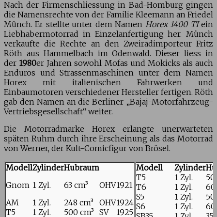
Nach der Firmenschliessung in Bad-Homburg gingen
die Namensrechte von der Familie Kleemann an Friedel
Münch. Er stellte unter dem Namen
Horex 1400 TI
ein
Liebhabermotorrad in Einzelanfertigung her. Münch
verkaufte die Rechte an den Zweiradimporteur Fritz
Röth aus Hammelbach im Odenwald. Dieser liess in
der
1980
er Jahren sowohl Mofas und Mokicks als auch
Enduros und Strassenmaschinen unter dem Namen
Horex mit italienischen Fahrwerken und
Einbaumotoren verschiedener Hersteller fertigen. Röth
gab den Namen an die Berliner „Bajaj-Motorfahrzeug-
Vertriebsgesellschaft“ weiter.
Die Motorradmarke Horex erlangte unerwarteten
späten Ruhm durch ihre Erscheinung als das Motorrad
von Werner, der Kult-Comicfigur von Brösel.
Modell
Zylinder
Hubraum
Modell
Zylinder
Hu
T5
1 Zyl.
50
Gnom
1 Zyl.
63 cm³
OHV
1921
T6
1 Zyl.
60
S5
1 Zyl.
50
AM
1 Zyl.
248 cm³
OHV
1924
S6
1 Zyl.
60
T5
1 Zyl.
500 cm³
SV
1925
SB35
1 Zyl.
35