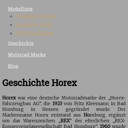
Modelliste
Modelliste Benelli
Modelliste BMW
PUCH Modellliste
Geschichte
Motorrad-Marke
Blog
Geschichte Horex
Horex
war eine deutsche Motorradmarke der „Horex-
Fahrzeugbau AG“, die
1923
von Fritz Kleemann in Bad
Homburg in Hessen gegründet wurde. Der
Markenname Horex entstand aus
Ho
mburg, ergänzt
um das Warenzeichen „
REX
“ der elterlichen „REX-
Konservenglasgesellschaft Bad Homburg“.
1960
wurde