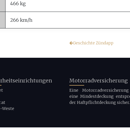
466 kg
266 km/h
Geschichte Zündapp
erheitseinrichtungen
Motorradversicherung
et
Eine Motorradversicherung 
eine Mindestdeckung entspr
rat
der Haftpflichtdeckung sicher.
g-Weste