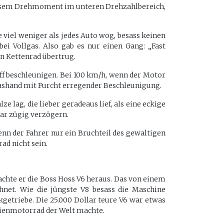
trösem Drehmoment im unteren Drehzahlbereich,
viel weniger als jedes Auto wog, besass keinen
i Vollgas. Also gab es nur einen Gang: „Fast
in Kettenrad übertrug.
ff beschleunigen. Bei 100 km/h, wenn der Motor
 Gashand mit Furcht erregender Beschleunigung.
e lag, die lieber geradeaus lief, als eine eckige
bar zügig verzögern.
nn der Fahrer nur ein Bruchteil des gewaltigen
ad nicht sein.
achte er die Boss Hoss V6 heraus. Das von einem
net. Wie die jüngste V8 besass die Maschine
getriebe. Die 25.000 Dollar teure V6 war etwas
erienmotorrad der Welt machte.