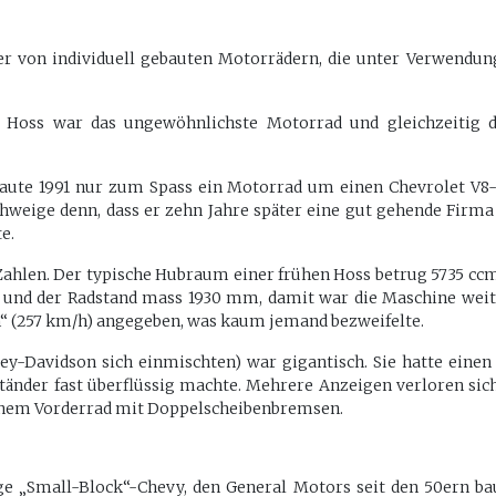
er von individuell gebauten Motorrädern, die unter Verwendu
s Hoss war das ungewöhnlichste Motorrad und gleichzeitig di
ute 1991 nur zum Spass ein Motorrad um einen Chevrolet V8-
weige denn, dass er zehn Jahre später eine gut gehende Firma 
e.
 Zahlen. Der typische Hubraum einer frühen Hoss betrug 5735 cc
g, und der Radstand mass 1930 mm, damit war die Maschine weit
“ (257 km/h) angegeben, was kaum jemand bezweifelte.
ley-Davidson sich einmischten) war gigantisch. Sie hatte ein
tänder fast überflüssig machte. Mehrere Anzeigen verloren sich
 einem Vorderrad mit Doppelscheibenbremsen.
 „Small-Block“-Chevy, den General Motors seit den 50ern bau