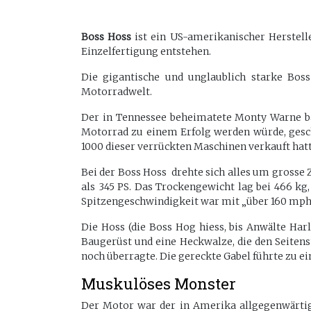
Boss Hoss
ist ein US-amerikanischer Herstell
Einzelfertigung entstehen.
Die gigantische und unglaublich starke Bos
Motorradwelt.
Der in Tennessee beheimatete Monty Warne ba
Motorrad zu einem Erfolg werden würde, gesch
1000 dieser verrückten Maschinen verkauft hatt
Bei der Boss Hoss drehte sich alles um grosse
als 345 PS. Das Trockengewicht lag bei 466 k
Spitzengeschwindigkeit war mit „über 160 mph
Die Hoss (die Boss Hog hiess, bis Anwälte Har
Baugerüst und eine Heckwalze, die den Seitens
noch überragte. Die gereckte Gabel führte zu
Muskulöses Monster
Der Motor war der in Amerika allgegenwärtige