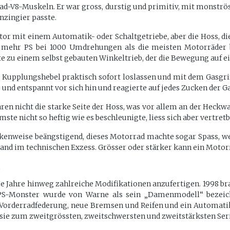
Grad-V8-Muskeln. Er war gross, durstig und primitiv, mit mons
nzingier passte.
r mit einem Automatik- oder Schaltgetriebe, aber die Hoss, die 
mehr PS bei 1000 Umdrehungen als die meisten Motorräder be
e zu einem selbst gebauten Winkeltrieb, der die Bewegung auf e
Kupplungshebel praktisch sofort loslassen und mit dem Gasgri
ig und entspannt vor sich hin und reagierte auf jedes Zucken der
en nicht die starke Seite der Hoss, was vor allem an der Heckwalz
ste nicht so heftig wie es beschleunigte, liess sich aber vertret
ckenweise beängstigend, dieses Motorrad machte sogar Spass, we
tand im technischen Exzess. Grösser oder stärker kann ein Motorr
6
ie Jahre hinweg zahlreiche Modifikationen anzufertigen. 1998 br
-PS-Monster wurde von Warne als sein „Damenmodell“ bezeich
 Vorderradfederung, neue Bremsen und Reifen und ein Automatik
as sie zum zweitgrössten, zweitschwersten und zweitstärksten S