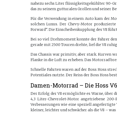
nahezu sechs Liter flüssigkeitsgekühlter 90-
das zu seinem gutturalen Grollen und seiner Be
Für die Verwendung in einem Auto kam der Moto
solchen Luxus. Der Chevy-Motor produzierte 
Forward“. Die Einscheibenkupplung des V8 führt
Bei so viel Drehmoment konnte der Fahrer den 
gerade mit 2500 Touren drehte, lief die V8 ruh
Das Chassis war primitiv, aber stark. Kurven war
Flanke in die Luft zu erheben. Das Motorrad brem
Schnelle Fahrten waren auf der Boss Hoss stre
Potentiales nutzte. Der Reiss der Boss Hoss bes
Damen-Motorrad – Die Hoss V
Der Erfolg der V8 ermöglichte es Warne, über d
4,3 Liter-Chevrolet-Motor angetriebene 200
Verbesserungen wie eine speziell angefertigte
kleiner, leichter und schwächer als die V8 – w