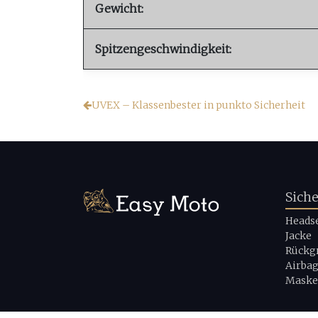
Gewicht:
Spitzengeschwindigkeit:
UVEX – Klassenbester in punkto Sicherheit
Sich
Heads
Jacke
Rückg
Airba
Maske