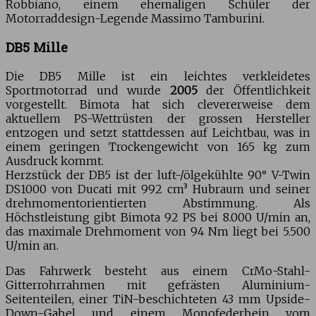
Robbiano, einem ehemaligen Schüler der
Motorraddesign-Legende Massimo Tamburini.
DB5 Mille
Die DB5 Mille ist ein leichtes verkleidetes
Sportmotorrad und wurde
2005
der Öffentlichkeit
vorgestellt. Bimota hat sich clevererweise dem
aktuellem PS-Wettrüsten der grossen Hersteller
entzogen und setzt stattdessen auf Leichtbau, was in
einem geringen Trockengewicht von 165 kg zum
Ausdruck kommt.
Herzstück der DB5 ist der luft-/ölgekühlte 90° V-Twin
DS1000 von Ducati mit 992 cm³ Hubraum und seiner
drehmomentorientierten Abstimmung. Als
Höchstleistung gibt Bimota 92 PS bei 8.000 U/min an,
das maximale Drehmoment von 94 Nm liegt bei 5.500
U/min an.
Das Fahrwerk besteht aus einem CrMo-Stahl-
Gitterrohrrahmen mit gefrästen Aluminium-
Seitenteilen, einer TiN-beschichteten 43 mm Upside-
Down-Gabel und einem Monofederbein vom