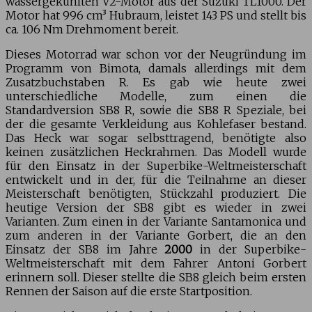
wassergekühlten V2-Motor aus der Suzuki TL1000. Der
Motor hat 996 cm³ Hubraum, leistet 143 PS und stellt bis
ca. 106 Nm Drehmoment bereit.
Dieses Motorrad war schon vor der Neugründung im
Programm von Bimota, damals allerdings mit dem
Zusatzbuchstaben R. Es gab wie heute zwei
unterschiedliche Modelle, zum einen die
Standardversion SB8 R, sowie die SB8 R Speziale, bei
der die gesamte Verkleidung aus Kohlefaser bestand.
Das Heck war sogar selbsttragend, benötigte also
keinen zusätzlichen Heckrahmen. Das Modell wurde
für den Einsatz in der Superbike-Weltmeisterschaft
entwickelt und in der, für die Teilnahme an dieser
Meisterschaft benötigten, Stückzahl produziert. Die
heutige Version der SB8 gibt es wieder in zwei
Varianten. Zum einen in der Variante Santamonica und
zum anderen in der Variante Gorbert, die an den
Einsatz der SB8 im Jahre
2000
in der Superbike-
Weltmeisterschaft mit dem Fahrer Antoni Gorbert
erinnern soll. Dieser stellte die SB8 gleich beim ersten
Rennen der Saison auf die erste Startposition.