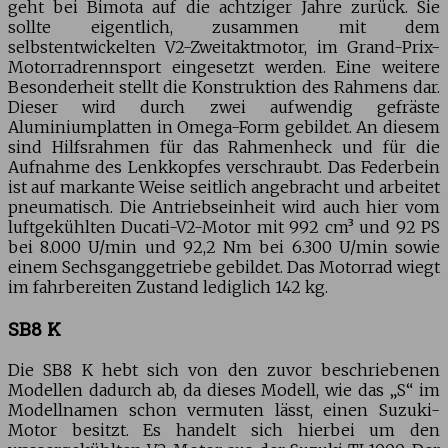
geht bei Bimota auf die achtziger Jahre zurück. Sie
sollte eigentlich, zusammen mit dem
selbstentwickelten V2-Zweitaktmotor, im Grand-Prix-
Motorradrennsport eingesetzt werden. Eine weitere
Besonderheit stellt die Konstruktion des Rahmens dar.
Dieser wird durch zwei aufwendig gefräste
Aluminiumplatten in Omega-Form gebildet. An diesem
sind Hilfsrahmen für das Rahmenheck und für die
Aufnahme des Lenkkopfes verschraubt. Das Federbein
ist auf markante Weise seitlich angebracht und arbeitet
pneumatisch. Die Antriebseinheit wird auch hier vom
luftgekühlten Ducati-V2-Motor mit 992 cm³ und 92 PS
bei 8.000 U/min und 92,2 Nm bei 6.300 U/min sowie
einem Sechsganggetriebe gebildet. Das Motorrad wiegt
im fahrbereiten Zustand lediglich 142 kg.
SB8 K
Die SB8 K hebt sich von den zuvor beschriebenen
Modellen dadurch ab, da dieses Modell, wie das „S“ im
Modellnamen schon vermuten lässt, einen Suzuki-
Motor besitzt. Es handelt sich hierbei um den