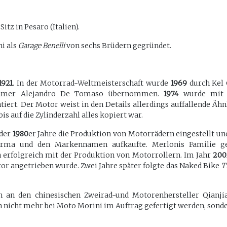
itz in Pesaro (Italien).
ni als
Garage Benelli
von sechs Brüdern gegründet.
1921
. In der Motorrad-Weltmeisterschaft wurde
1969
durch Kel 
ehmer Alejandro De Tomaso übernommen.
1974
wurde mit
ert. Der Motor weist in den Details allerdings auffallende Ä
is auf die Zylinderzahl alles kopiert war.
 der
1980
er Jahre die Produktion von Motorrädern eingestellt un
rma und den Markennamen aufkaufte. Merlonis Familie ge
 erfolgreich mit der Produktion von Motorrollern. Im Jahr
200
r angetrieben wurde. Zwei Jahre später folgte das Naked Bike
T
n den chinesischen Zweirad-und Motorenhersteller Qianjia
 nicht mehr bei Moto Morini im Auftrag gefertigt werden, sondern