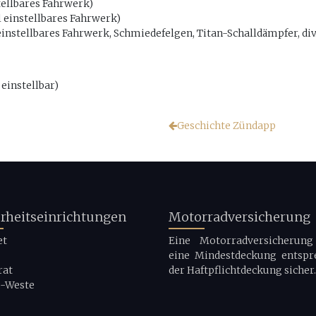
stellbares Fahrwerk)
ll einstellbares Fahrwerk)
 einstellbares Fahrwerk, Schmiedefelgen, Titan-Schalldämpfer, div
 einstellbar)
Geschichte Zündapp
erheitseinrichtungen
Motorradversicherung
et
Eine Motorradversicherung 
eine Mindestdeckung entspr
rat
der Haftpflichtdeckung sicher.
g-Weste