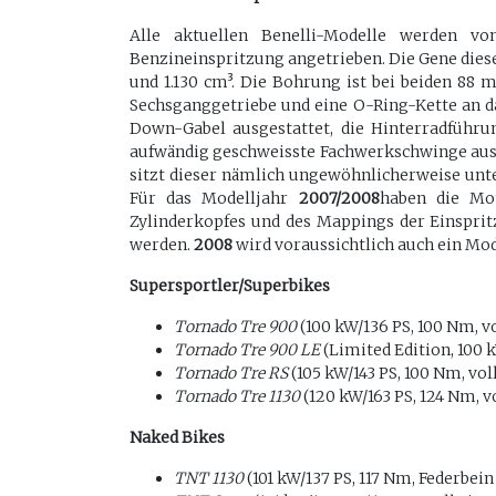
Alle aktuellen Benelli-Modelle werden vo
Benzineinspritzung angetrieben. Die Gene dies
und 1.130 cm³. Die Bohrung ist bei beiden 88 
Sechsganggetriebe und eine O-Ring-Kette an 
Down-Gabel ausgestattet, die Hinterradführ
aufwändig geschweisste Fachwerkschwinge aus 
sitzt dieser nämlich ungewöhnlicherweise un
Für das Modelljahr
2007/2008
haben die Mo
Zylinderkopfes und des Mappings der Einspri
werden.
2008
wird voraussichtlich auch ein Mod
Supersportler/Superbikes
Tornado Tre 900
(100 kW/136 PS, 100 Nm, v
Tornado Tre 900 LE
(Limited Edition, 100 k
Tornado Tre RS
(105 kW/143 PS, 100 Nm, vol
Tornado Tre 1130
(120 kW/163 PS, 124 Nm, v
Naked Bikes
TNT 1130
(101 kW/137 PS, 117 Nm, Federbein