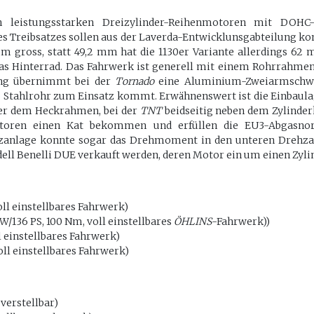
n leistungsstarken Dreizylinder-Reihenmotoren mit DOHC-
es Treibsatzes sollen aus der Laverda-Entwicklunsgabteilung 
mm gross, statt 49,2 mm hat die 1130er Variante allerdings 62
das Hinterrad. Das Fahrwerk ist generell mit einem Rohrrahme
ung übernimmt bei der
Tornado
eine Aluminium-Zweiarmschwi
Stahlrohr zum Einsatz kommt. Erwähnenswert ist die Einbaulag
ter dem Heckrahmen, bei der
TNT
beidseitig neben dem Zylinder
toren einen Kat bekommen und erfüllen die EU3-Abgasnor
tzanlage konnte sogar das Drehmoment in den unteren Drehza
ell Benelli DUE verkauft werden, deren Motor ein um einen Zylin
oll einstellbares Fahrwerk)
W/136 PS, 100 Nm, voll einstellbares
ÖHLINS
-Fahrwerk))
l einstellbares Fahrwerk)
oll einstellbares Fahrwerk)
 verstellbar)