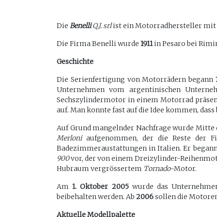
Die
Benelli
Q.J. srl
ist ein Motorradhersteller mit S
Die Firma Benelli wurde
1911
in Pesaro bei Rimi
Geschichte
Die Serienfertigung von Motorrädern begann
Unternehmen vom argentinischen Untern
Sechszylindermotor in einem Motorrad präsenti
auf. Man konnte fast auf die Idee kommen, dass b
Auf Grund mangelnder Nachfrage wurde Mitte
Merloni
aufgenommen, der die Reste der Fi
Badezimmeraustattungen in Italien. Er begann
900
vor, der von einem Dreizylinder-Reihenmoto
Hubraum vergrössertem
Tornado
-Motor.
Am
1. Oktober 2005
wurde das Unternehmen a
beibehalten werden. Ab
2006
sollen die Motoren
Aktuelle Modellpalette