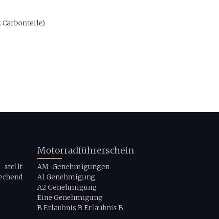
. Carbonteile)
Motorradführerschein
stellt
AM-Genehmigungen
echend
A1 Genehmigung
A2 Genehmigung
Eine Genehmigung
B Erlaubnis B Erlaubnis B