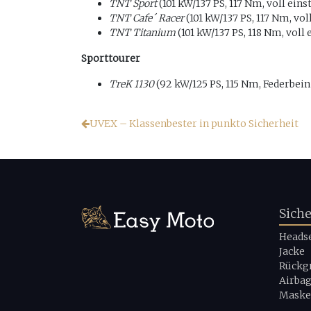
TNT Sport
(101 kW/137 PS, 117 Nm, voll ein
TNT Cafe´ Racer
(101 kW/137 PS, 117 Nm, vo
TNT Titanium
(101 kW/137 PS, 118 Nm, voll
Sporttourer
TreK 1130
(92 kW/125 PS, 115 Nm, Federbein
UVEX – Klassenbester in punkto Sicherheit
Sich
Heads
Jacke
Rückg
Airba
Maske