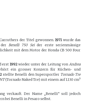
Carruthers der Titel gewonnen.
1971
wurde das
 der
Benelli 750 Sei
der erste serienmässige
hnlichkeit mit dem Motor der Honda CB 500 Four
d erst
1992
wieder unter der Leitung von
Andrea
hört ein grosser Konzern für Küchen- und
2
stellte Benelli den Supersportler
Tornado Tre
NT
(Tornado Naked Tre) mit einem auf 1.130 cm³
ng verkauft. Der Name „Benelli“ soll jedoch
 bei Benelli in Pesaro selbst.