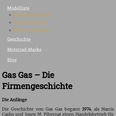
Modelliste
Modelliste Benelli
Modelliste BMW
PUCH Modellliste
Geschichte
Motorrad-Marke
Blog
Gas Gas – Die
Firmengeschichte
Die Anfänge
Die Geschichte von Gas Gas begann
1974
, als Narcis
Cashs und Josep M. Pibernat einen Handelsbetrieb für