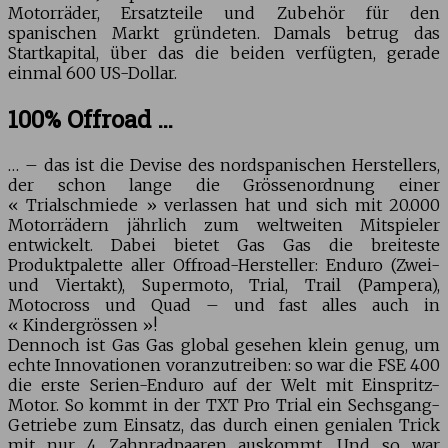
Motorräder, Ersatzteile und Zubehör für den
spanischen Markt gründeten. Damals betrug das
Startkapital, über das die beiden verfügten, gerade
einmal 600 US-Dollar.
100% Offroad …
… – das ist die Devise des nordspanischen Herstellers,
der schon lange die Grössenordnung einer
« Trialschmiede » verlassen hat und sich mit 20.000
Motorrädern jährlich zum weltweiten Mitspieler
entwickelt. Dabei bietet Gas Gas die breiteste
Produktpalette aller Offroad-Hersteller: Enduro (Zwei-
und Viertakt), Supermoto, Trial, Trail (Pampera),
Motocross und Quad – und fast alles auch in
« Kindergrössen »!
Dennoch ist Gas Gas global gesehen klein genug, um
echte Innovationen voranzutreiben: so war die FSE 400
die erste Serien-Enduro auf der Welt mit Einspritz-
Motor. So kommt in der TXT Pro Trial ein Sechsgang-
Getriebe zum Einsatz, das durch einen genialen Trick
mit nur 4 Zahnradpaaren auskommt. Und so war