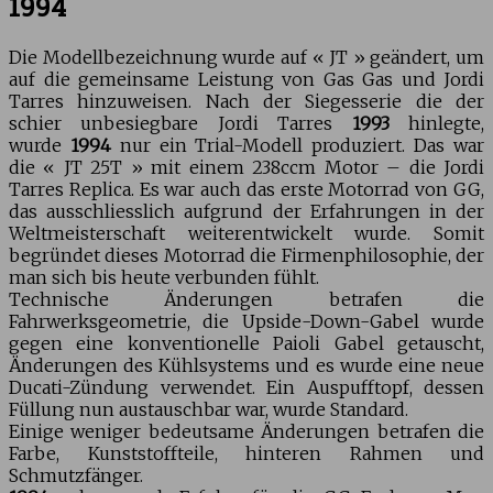
1994
Die Modellbezeichnung wurde auf « JT » geändert, um
auf die gemeinsame Leistung von Gas Gas und Jordi
Tarres hinzuweisen. Nach der Siegesserie die der
schier unbesiegbare Jordi Tarres
1993
hinlegte,
wurde
1994
nur ein Trial-Modell produziert. Das war
die « JT 25T » mit einem 238ccm Motor – die Jordi
Tarres Replica. Es war auch das erste Motorrad von GG,
das ausschliesslich aufgrund der Erfahrungen in der
Weltmeisterschaft weiterentwickelt wurde. Somit
begründet dieses Motorrad die Firmenphilosophie, der
man sich bis heute verbunden fühlt.
Technische Änderungen betrafen die
Fahrwerksgeometrie, die Upside-Down-Gabel wurde
gegen eine konventionelle Paioli Gabel getauscht,
Änderungen des Kühlsystems und es wurde eine neue
Ducati-Zündung verwendet. Ein Auspufftopf, dessen
Füllung nun austauschbar war, wurde Standard.
Einige weniger bedeutsame Änderungen betrafen die
Farbe, Kunststoffteile, hinteren Rahmen und
Schmutzfänger.