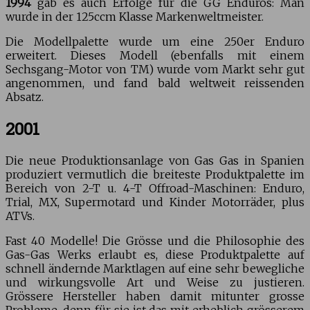
1994
gab es auch Erfolge für die GG Enduros: Man
wurde in der 125ccm Klasse Markenweltmeister.
Die Modellpalette wurde um eine 250er Enduro
erweitert. Dieses Modell (ebenfalls mit einem
Sechsgang-Motor von TM) wurde vom Markt sehr gut
angenommen, und fand bald weltweit reissenden
Absatz.
2001
Die neue Produktionsanlage von Gas Gas in Spanien
produziert vermutlich die breiteste Produktpalette im
Bereich von 2-T u. 4-T Offroad-Maschinen: Enduro,
Trial, MX, Supermotard und Kinder Motorräder, plus
ATVs.
Fast 40 Modelle! Die Grösse und die Philosophie des
Gas-Gas Werks erlaubt es, diese Produktpalette auf
schnell ändernde Marktlagen auf eine sehr bewegliche
und wirkungsvolle Art und Weise zu justieren.
Grössere Hersteller haben damit mitunter grosse
Probleme, denn für sie ist das mit erheblich grösserem