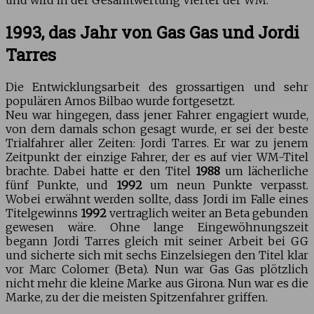
und wird in der Gesamtwertung Vierter der WM.
1993, das Jahr von Gas Gas und Jordi
Tarres
Die Entwicklungsarbeit des grossartigen und sehr
populären Amos Bilbao wurde fortgesetzt.
Neu war hingegen, dass jener Fahrer engagiert wurde,
von dem damals schon gesagt wurde, er sei der beste
Trialfahrer aller Zeiten: Jordi Tarres. Er war zu jenem
Zeitpunkt der einzige Fahrer, der es auf vier WM-Titel
brachte. Dabei hatte er den Titel
1988
um lächerliche
fünf Punkte, und
1992
um neun Punkte verpasst.
Wobei erwähnt werden sollte, dass Jordi im Falle eines
Titelgewinns
1992
vertraglich weiter an Beta gebunden
gewesen wäre. Ohne lange Eingewöhnungszeit
begann Jordi Tarres gleich mit seiner Arbeit bei GG
und sicherte sich mit sechs Einzelsiegen den Titel klar
vor Marc Colomer (Beta). Nun war Gas Gas plötzlich
nicht mehr die kleine Marke aus Girona. Nun war es die
Marke, zu der die meisten Spitzenfahrer griffen.