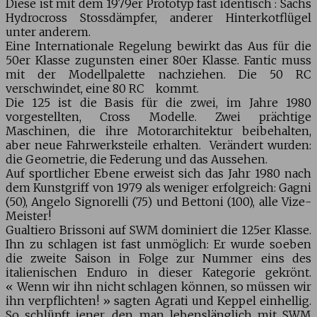
Diese ist mit dem 1979er Prototyp fast identisch : Sachs
Hydrocross Stossdämpfer, anderer Hinterkotflügel
unter anderem.
Eine Internationale Regelung bewirkt das Aus für die
50er Klasse zugunsten einer 80er Klasse. Fantic muss
mit der Modellpalette nachziehen. Die 50 RC
verschwindet, eine 80 RC kommt.
Die 125 ist die Basis für die zwei, im Jahre 1980
vorgestellten, Cross Modelle. Zwei prächtige
Maschinen, die ihre Motorarchitektur beibehalten,
aber neue Fahrwerksteile erhalten. Verändert wurden:
die Geometrie, die Federung und das Aussehen.
Auf sportlicher Ebene erweist sich das Jahr 1980 nach
dem Kunstgriff von 1979 als weniger erfolgreich: Gagni
(50), Angelo Signorelli (75) und Bettoni (100), alle Vize-
Meister!
Gualtiero Brissoni auf SWM dominiert die 125er Klasse.
Ihn zu schlagen ist fast unmöglich: Er wurde soeben
die zweite Saison in Folge zur Nummer eins des
italienischen Enduro in dieser Kategorie gekrönt.
« Wenn wir ihn nicht schlagen können, so müssen wir
ihn verpflichten! » sagten Agrati und Keppel einhellig.
So schlüpft jener, den man lebenslänglich mit SWM