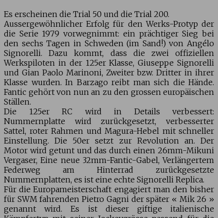
Es erscheinen die Trial 50 und die Trial 200.
Aussergewöhnlicher Erfolg für den Werks-Protyp der
die Serie 1979 vorwegnimmt: ein prächtiger Sieg bei
den sechs Tagen in Schweden (im Sand!) von Angélo
Signorelli. Dazu kommt, dass die zwei offiziellen
Werkspiloten in der 125er Klasse, Giuseppe Signorelli
und Gian Paolo Marinoni, Zweiter bzw. Dritter in ihrer
Klasse wurden. In Barzago reibt man sich die Hände.
Fantic gehört von nun an zu den grossen europäischen
Ställen.
Die 125er RC wird in Details verbessert:
Nummernplatte wird zurückgesetzt, verbesserter
Sattel, roter Rahmen und Magura-Hebel mit schneller
Einstellung. Die 50er setzt zur Revolution an. Der
Motor wird getunt und das durch einen 26mm-Mikuni
Vergaser, Eine neue 32mm-Fantic-Gabel, Verlängertem
Federweg am Hinterrad zurückgesetzte
Nummernplatten, es ist eine echte Signorelli Replica.
Für die Europameisterschaft engagiert man den bisher
für SWM fahrenden Pietro Gagni der später « Mik 26 »
genannt wird. Es ist dieser giftige italienische