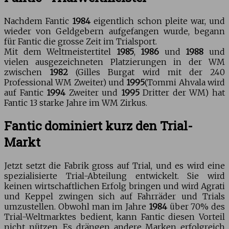
Nachdem Fantic
1984
eigentlich schon pleite war, und
wieder von Geldgebern aufgefangen wurde, begann
für Fantic die grosse Zeit im Trialsport.
Mit dem Weltmeistertitel
1985
,
1986
und
1988
und
vielen ausgezeichneten Platzierungen in der WM
zwischen
1982
(Gilles Burgat wird mit der 240
Professional WM Zweiter) und
1995
(Tommi Ahvala wird
auf Fantic
1994
Zweiter und
1995
Dritter der WM) hat
Fantic 13 starke Jahre im WM Zirkus.
Fantic dominiert kurz den Trial-
Markt
Jetzt setzt die Fabrik gross auf Trial, und es wird eine
spezialisierte Trial-Abteilung entwickelt. Sie wird
keinen wirtschaftlichen Erfolg bringen und wird Agrati
und Keppel zwingen sich auf Fahrräder und Trials
umzustellen. Obwohl man im Jahre
1984
über 70% des
Trial-Weltmarktes bedient, kann Fantic diesen Vorteil
nicht nützen. Es drängen andere Marken erfolgreich