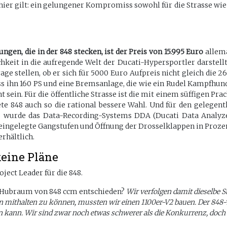
ier gilt: ein gelungener Kompromiss sowohl für die Strasse wie 
gen, die in der 848 stecken, ist der Preis von 15.995
Euro
allema
hkeit in die aufregende Welt der Ducati-Hypersportler darstellt,
ge stellen, ob er sich für 5000 Euro Aufpreis nicht gleich die 26
ss ihn 160 PS und eine Bremsanlage, die wie ein Rudel Kampfhun
nt sein. Für die öffentliche Strasse ist die mit einem süffigen 
 848 auch so die rational bessere Wahl. Und für den gelegentlic
8 wurde das Data-Recording-Systems DDA (Ducati Data Analyze
eingelegte Gangstufen und Öffnung der Drosselklappen in Prozen
rhältlich.
keine Pläne
ject Leader für die 848.
en Hubraum von 848 ccm entschieden?
Wir verfolgen damit dieselbe S
 mithalten zu können, mussten wir einen 1100er-V2 bauen. Der 848-Tes
ten kann. Wir sind zwar noch etwas schwerer als die Konkurrenz, d