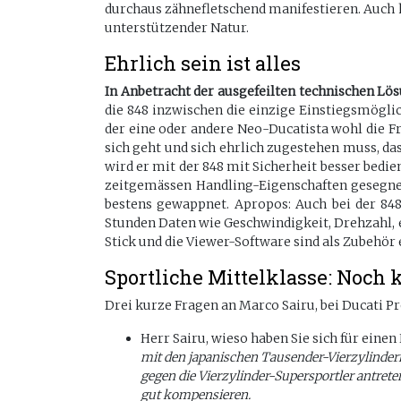
durchaus zähnefletschend manifestieren. Auch h
unterstützender Natur.
Ehrlich sein ist alles
In Anbetracht der ausgefeilten technischen Lösun
die 848 inzwischen die einzige Einstiegsmöglic
der eine oder andere Neo-Ducatista wohl die Fra
sich geht und sich ehrlich zugestehen muss, da
wird er mit der 848 mit Sicherheit besser bedie
zeitgemässen Handling-Eigenschaften gesegnete
bestens gewappnet. Apropos: Auch bei der 84
Stunden Daten wie Geschwindigkeit, Drehzahl, 
Stick und die Viewer-Software sind als Zubehör e
Sportliche Mittelklasse: Noch 
Drei kurze Fragen an Marco Sairu, bei Ducati Pro
Herr Sairu, wieso haben Sie sich für ein
mit den japanischen Tausender-Vierzylindern
gegen die Vierzylinder-Supersportler antre
gut kompensieren.