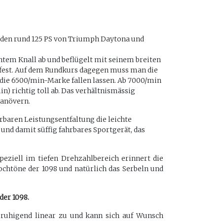
t den rund 125 PS von Triumph Daytona und
ntem Knall ab und beflügelt mit seinem breiten
 fest. Auf dem Rundkurs dagegen muss man die
er die 6500/min-Marke fallen lassen. Ab 7000/min
n) richtig toll ab. Das verhältnismässig
manövern.
baren Leistungsentfaltung die leichte
 und damit süffig fahrbares Sportgerät, das
eziell im tiefen Drehzahlbereich erinnert die
ochtöne der 1098 und natürlich das Serbeln und
der 1098.
ruhigend linear zu und kann sich auf Wunsch