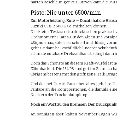
harten Beschleunigen aus Kurven kann die 848 n
Piste: Nie unter 6500/min
Zur Motorleistung: Kurz – Ducati hat die Hau
Suzuki GSX-R 600 & Co. mithalten können.
Der kleine Testastretta drückt schon praktisch
Drehmoment-Plateau. In den Alpen und Voralpen
«Signorina», sofern es schnell und flüssig vora
geht sie dann bei vorbildlich linearer Schubentf
schmale nutzbare Drehzahlband bedingt dann je
Doch das Schönste an diesem Kraft-Würfel ist 
Zähmbarkeit: Die 134 PS sind gut im Zaum zu hal
übrigens bestens mit den griffigen Pirelli Dra
Und der bei Ducati-Fans über alles geliebte 
Fanfare an die Kompositionen, die damals eine
Knattern der Trockenkupplung.
Noch ein Wort zu den Bremsen: Der Druckpunkt fäl
An sonnigen aber kalten November-Tagen wün