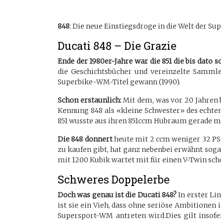
848
: Die neue Einstiegsdroge in die Welt der Su
Ducati 848 – Die Grazie
Ende der 1980er-Jahre war die 851 die bis dato 
die Geschichtsbücher und vereinzelte Samml
Superbike-WM-Titel gewann (1990).
Schon erstaunlich:
Mit dem, was vor 20 Jahren 
Kennung 848 als «kleine Schwester» des echten
851 wusste aus ihren 851ccm Hubraum gerade ma
Die 848 donnert
heute mit 2 ccm weniger 32 PS m
zu kaufen gibt, hat ganz nebenbei erwähnt sogar
mit 1200 Kubik wartet mit für einen V-Twin sch
Schweres Doppelerbe
Doch was genau ist die Ducati 848?
In erster Li
ist sie ein Vieh, dass ohne seriöse Ambitionen i
Supersport-WM antreten wird.Dies gilt insofer