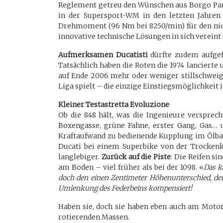
Reglement getreu den Wünschen aus Borgo Panig
in der Supersport-WM in den letzten Jahren 
Drehmoment (96 Nm bei 8250/min) für den nicht 
innovative technische Lösungen in sich vereint
Aufmerksamen Ducatisti
dürfte zudem aufgef
Tatsächlich haben die Roten die 1974 lancierte
auf Ende 2006 mehr oder weniger stillschweigen
Liga spielt – die einzige Einstiegsmöglichkeit i
Kleiner Testastretta Evoluzione
Ob die 848 hält, was die Ingenieure versprec
Boxengasse, grüne Fahne, erster Gang, Gas… 
Kraftaufwand zu bedienende Kupplung im Ölbad u
Ducati bei einem Superbike von der Trocken
langlebiger.
Zurück auf die Piste
: Die Reifen s
am Boden – viel früher als bei der 1098. «
Das k
doch den einen Zentimeter Höhenunterschied, der d
Umlenkung des Federbeins kompensiert!
Haben sie, doch sie haben eben auch am Motor 
rotierenden Massen.