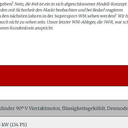
 geben?
Nein, die 848 ist ein in sich abgeschlossenes Modell-Konzept.
rden mit Sicherheit den Markt beobachten und bei Bedarf reagieren.
 in den nächsten Jahren in der Supersport-WM sehen werden?
Wir h
ch nicht zu sehen sein. Unser letzter WM-Ableger, die 749 R, war scho
seren Kundenkreis anspricht.
ylinder 90°-V Viertaktmotor, flüssigkeitsgekühlt, Desmod
5 kW (134 PS)