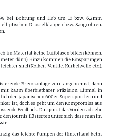
098 bei Bohrung und Hub um 10 bzw. 6,2mm
elliptischen Drosselklappen bzw. Saugrohren.
en.
ich im Material keine Luftblasen bilden können.
Millimeter dünn). Hinzu kommen die Einsparungen
chter sind (Kolben, Ventile, Kurbelwelle etc.).
risierende Bremsanlage vorn angebremst, dann
ie mit kaum überbietbarer Präzision. Einmal in
entlich den japanischen 600er-Supersportlern und
linker ist, doch es geht um den Kompromiss aus
lössende Feedback. Du spürst das Vorderrad sehr
er den Journis flüsterten unter sich, dass man im
ste.
Einzig das leichte Pumpen der Hinterhand beim