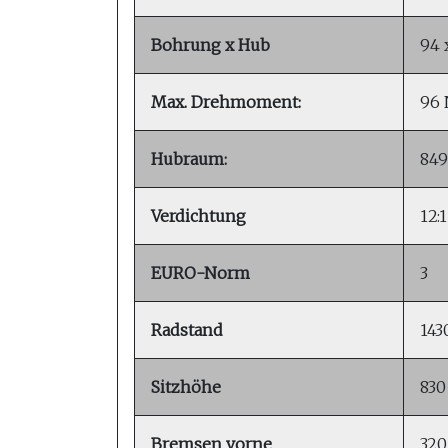
Bohrung x Hub
94 
Max. Drehmoment:
96 
Hubraum:
849
Verdichtung
12:1
EURO-Norm
3
Radstand
14
Sitzhöhe
83
Bremsen vorne
320