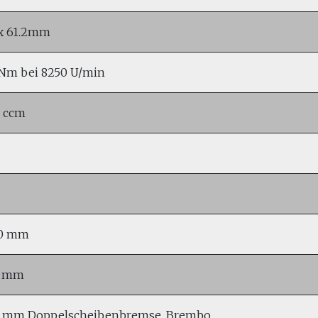
x 61.2mm
Nm bei 8250 U/min
 ccm
30 mm
0 mm
 mm Doppelscheibenbremse, Brembo