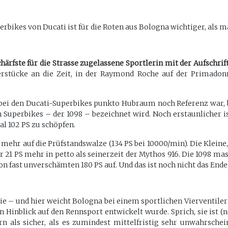
perbikes von Ducati ist für die Roten aus Bologna wichtiger, als
schärfste für die Strasse zugelassene Sportlerin mit der Aufschri
erstücke an die Zeit, in der Raymond Roche auf der Primadon
bei den Ducati-Superbikes punkto Hubraum noch Referenz war, 
 Superbikes – der 1098 – bezeichnet wird. Noch erstaunlicher is
l 102 PS zu schöpfen.
ehr auf die Prüfstandswalze (134 PS bei 10000/min). Die Kleine, d
 21 PS mehr in petto als seinerzeit der Mythos 916. Die 1098 mas
on fast unverschämten 180 PS auf. Und das ist noch nicht das End
nie – und hier weicht Bologna bei einem sportlichen Vierventiler
n Hinblick auf den Rennsport entwickelt wurde. Sprich, sie ist (
n als sicher, als es zumindest mittelfristig sehr unwahrschein