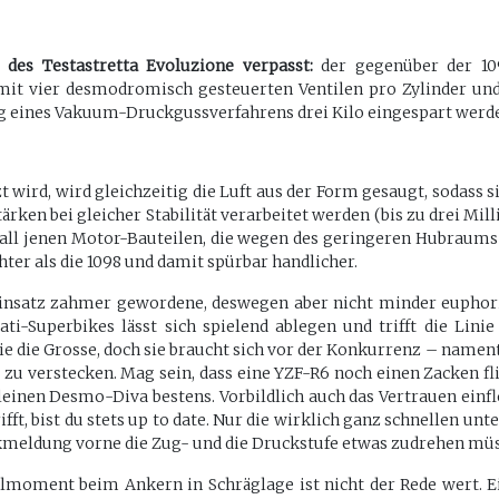
 des Testastretta Evoluzione verpasst:
der gegenüber der 1
it vier desmodromisch gesteuerten Ventilen pro Zylinder und 
g eines Vakuum-Druckgussverfahrens drei Kilo eingespart werd
 wird, wird gleichzeitig die Luft aus der Form gesaugt, sodass s
tärken bei gleicher Stabilität verarbeitet werden (bis zu drei 
all jenen Motor-Bauteilen, die wegen des geringeren Hubraums lei
chter als die 1098 und damit spürbar handlicher.
eneinsatz zahmer gewordene, deswegen aber nicht minder eupho
ti-Superbikes lässt sich spielend ablegen und trifft die Lin
 wie die Grosse, doch sie braucht sich vor der Konkurrenz – nam
zu verstecken. Mag sein, dass eine YZF-R6 noch einen Zacken f
 kleinen Desmo-Diva bestens. Vorbildlich auch das Vertrauen einf
fft, bist du stets up to date. Nur die wirklich ganz schnellen unt
kmeldung vorne die Zug- und die Druckstufe etwas zudrehen müs
llmoment beim Ankern in Schräglage ist nicht der Rede wert. 