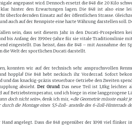
ale angepasst wird. Dennoch ersetzt die 848 die 20 Kilo schwe
klar hinter den Erwartungen lagen. Die 848 ist also eine lei
überfordernden Einsatz auf der öffentlichen Strasse. Gleichzei
 und auch auf der Rennpiste eine harte Währung darstellen soll.
allen sein, dass seit diesem Jahr in den Ducati-Prospekten ke
 und bis Anfang der 1990er-Jahre für sie vitale Traditionslinie 
d eingestellt. Das heisst, dass die 848 – mit Ausnahme der Spo
n die Welt der sportlichen Ducati darstellt.
hen, konnten wir auf der technisch sehr anspruchsvollen Ren
und hoppla! Die 848 hebt neckisch ihr Vorderrad. Sofort be
nd das knackig-präzis steuerbare Getriebe den Zweiten spendier
kupplung absieht.
Der Grund:
Das neue Teil ist 1,8kg leichter 
ind auf Betriebstemperatur, und ich biege in eine langgezogene L
ann doch nicht sein
», denk ich mir, «
die Geometrie müsste exakt j
urch die Montage eines 5,5-Zoll- anstelle des 6-Zoll-Hinterrads de
Hand angelegt. Dass die 848 gegenüber der 1098 viel flinker in 