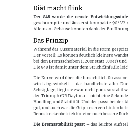
Diät macht flink
Der 848 wurde die neuste Entwicklungsstufe
geschrumpfte und äusserst kompakte 90°-V2 m
Allein am Gehäuse konnten dank der Einführun
Das Prinzip
Während das Gussmaterial in die Form gespritzt
Der Vorteil: Es können deutlich kleinere Wands
bei den Bremsscheiben (320er statt 330er) und 
Die 848 ist damit unter dem Strich fünf Kilo lei
Die Kurve wird über die hinsichtlich Strass
wird abgewinkelt – das handlichste aller Duca
Schräglage, liegt sie zwar nicht ganz so stabil
der Triumph 675 Daytona – nicht eine Sekunde 
Handling und Stabilität. Und der passt bei der
gut, und auch was die Grip-reserven hinten betri
Rennstreckenbetrieb für eine noch bessere Rüc
Die Bremsstabilität passt –
das leichte Aufste