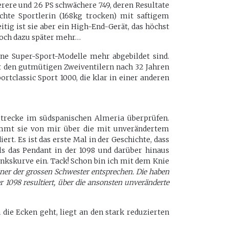
rere und 26 PS schwächere 749, deren Resultate
chte Sportlerin (168kg trocken) mit saftigem
tig ist sie aber ein High-End-Gerät, das höchst
 Doch dazu später mehr…
ine Super-Sport-Modelle mehr abgebildet sind.
mit den gutmütigen Zweiventilern nach 32 Jahren
rtclassic Sport 1000, die klar in einer anderen
nstrecke im südspanischen Almeria überprüfen.
kommt sie von mir über die mit unverändertem
t. Es ist das erste Mal in der Geschichte, dass
als das Pendant in der 1098 und darüber hinaus
inkskurve ein. Tack! Schon bin ich mit dem Knie
ener der grossen Schwester entsprechen. Die haben
r 1098 resultiert, über die ansonsten unveränderte
die Ecken geht, liegt an den stark reduzierten