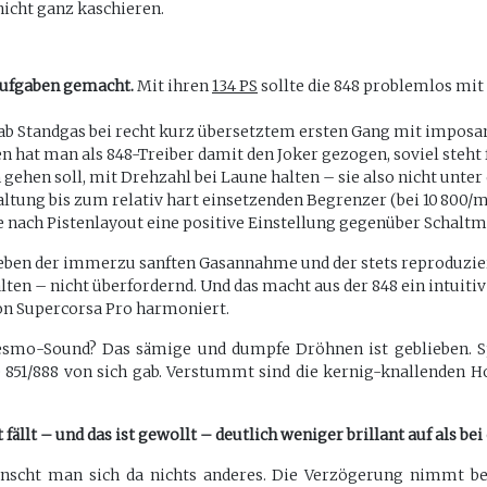
icht ganz kaschieren.
saufgaben gemacht.
Mit ihren
134 PS
sollte die 848 problemlos mi
 ab Standgas bei recht kurz übersetztem ersten Gang mit imposa
 hat man als 848-Treiber damit den Joker gezogen, soviel steht
n gehen soll, mit Drehzahl bei Laune halten – sie also nicht unt
altung bis zum relativ hart einsetzenden Begrenzer (bei 10 800/mi
 nach Pistenlayout eine positive Einstellung gegenüber Schalt
neben der immerzu sanften Gasannahme und der stets reproduzier
ten – nicht überfordernd. Und das macht aus der 848 ein intuitiv
gon Supercorsa Pro harmoniert.
Desmo-Sound? Das sämige und dumpfe Dröhnen ist geblieben. Sp
 851/888 von sich gab. Verstummt sind die kernig-knallenden H
lt – und das ist gewollt – deutlich weniger brillant auf als bei 
scht man sich da nichts anderes. Die Verzögerung nimmt be