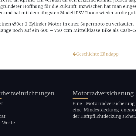
eresse an Aprilia, ein Verkauf an den Erzfeind konnte jedoch a
ründeter Hoffnung für die Zukunft. Inzwischen hat man eingese
n und hat mit dem jüngsten Modell RSV Tuono wieder an die gut
 einen 450er 2-Zylinder Motor in einer Supermoto zu verkaufen.
lange noch auf ein 600 – 750 ccm Mittelklasse Bike als Cash-
Geschichte Zündapp
erheitseinrichtungen
Motorradversicherung
et
Eine Motorradversicherung 
eine Mindestdeckung entspr
rat
der Haftpflichtdeckung sicher.
g-Weste