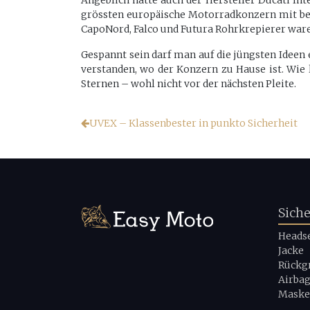
Angeblich hatte auch der Hersteller Ducati Int
grössten europäische Motorradkonzern mit beg
CapoNord, Falco und Futura Rohrkrepierer ware
Gespannt sein darf man auf die jüngsten Ideen
verstanden, wo der Konzern zu Hause ist. Wie 
Sternen – wohl nicht vor der nächsten Pleite.
UVEX – Klassenbester in punkto Sicherheit
Sich
Heads
Jacke
Rückg
Airba
Maske