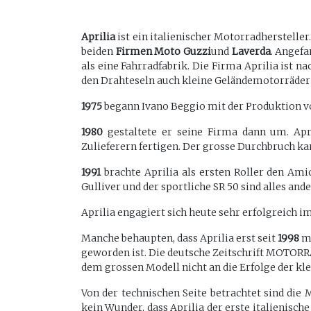
Aprilia
ist ein italienischer Motorradhersteller
beiden
Firmen Moto Guzzi
und
Laverda
. Angef
als eine Fahrradfabrik. Die Firma Aprilia ist 
den Drahteseln auch kleine Geländemotorräder
1975
begann Ivano Beggio mit der Produktion v
1980
gestaltete er seine Firma dann um. April
Zulieferern fertigen. Der grosse Durchbruch ka
1991
brachte Aprilia als ersten Roller den Ami
Gulliver und der sportliche SR 50 sind alles and
Aprilia engagiert sich heute sehr erfolgreich i
Manche behaupten, dass Aprilia erst seit
1998
mi
geworden ist. Die deutsche Zeitschrift MOTORRAD
dem grossen Modell nicht an die Erfolge der kle
Von der technischen Seite betrachtet sind die M
kein Wunder, dass Aprilia der erste italienisc