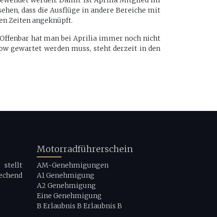
bgewendet werden. Damit ist Aprilia Mitglied im
hen, dass die Ausflüge in andere Bereiche mit
en Zeiten angeknüpft.
 Offenbar hat man bei Aprilia immer noch nicht
Cow gewartet werden muss, steht derzeit in den
Motorradführerschein
stellt
AM-Genehmigungen
echend
A1 Genehmigung
A2 Genehmigung
Eine Genehmigung
B Erlaubnis B Erlaubnis B