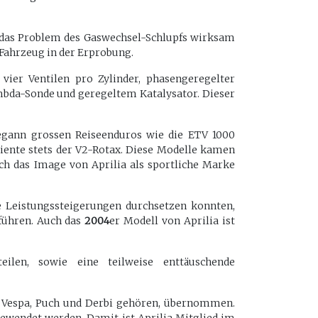
g das Problem des Gaswechsel-Schlupfs wirksam
 Fahrzeug in der Erprobung.
ier Ventilen pro Zylinder, phasengeregelter
bda-Sonde und geregeltem Katalysator. Dieser
begann grossen Reiseenduros wie die ETV 1000
diente stets der V2-Rotax. Diese Modelle kamen
 das Image von Aprilia als sportliche Marke
 Leistungssteigerungen durchsetzen konnten,
führen. Auch das
2004
er Modell von Aprilia ist
ilen, sowie eine teilweise enttäuschende
 Vespa, Puch und Derbi gehören, übernommen.