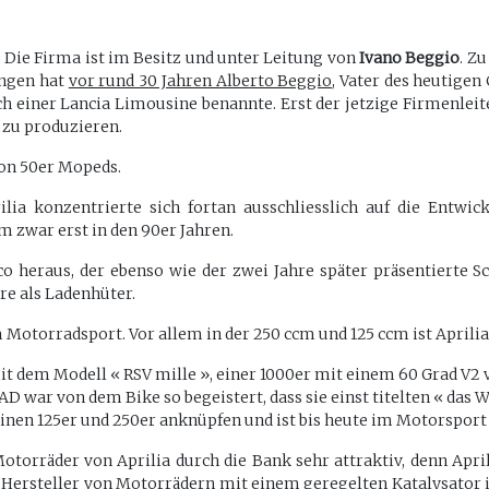
. Die Firma ist im Besitz und unter Leitung von
Ivano Beggio
. Z
angen hat
vor rund 30 Jahren Alberto Beggio
, Vater des heutigen
nach einer Lancia Limousine benannte. Erst der jetzige Firmenlei
 zu produzieren.
on 50er Mopeds.
ia konzentrierte sich fortan ausschliesslich auf die Entwic
m zwar erst in den 90er Jahren.
co heraus, der ebenso wie der zwei Jahre später präsentierte 
ere als Ladenhüter.
m Motorradsport. Vor allem in der 250 ccm und 125 ccm ist Aprilia
t dem Modell « RSV mille », einer 1000er mit einem 60 Grad V2 
 war von dem Bike so begeistert, dass sie einst titelten « das 
inen 125er und 250er anknüpfen und ist bis heute im Motorsport 
otorräder von Aprilia durch die Bank sehr attraktiv, denn Aprili
he Hersteller von Motorrädern mit einem
geregelten Katalysator