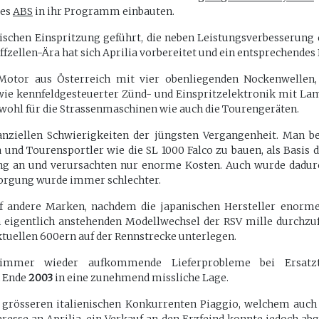
ges
ABS
in ihr Programm einbauten.
onischen Einspritzung geführt, die neben Leistungsverbesserun
fzellen-Ära hat sich Aprilia vorbereitet und ein entsprechendes
otor aus Österreich mit vier obenliegenden Nockenwellen, v
ie kennfeldgesteuerter Zünd- und Einspritzelektronik mit Lam
owohl für die Strassenmaschinen wie auch die Tourengeräten.
nanziellen Schwierigkeiten der jüngsten Vergangenheit. Man 
 und Tourensportler wie die SL 1000 Falco zu bauen, als Basis 
g an und verursachten nur enorme Kosten. Auch wurde dadurch
sorgung wurde immer schlechter.
f andere Marken, nachdem die japanischen Hersteller enorme
 eigentlich anstehenden Modellwechsel der RSV mille durchzu
tuellen 600ern auf der Rennstrecke unterlegen.
immer wieder aufkommende Lieferprobleme bei Ersatzte
n Ende
2003
in eine zunehmend missliche Lage.
grösseren italienischen Konkurrenten Piaggio, welchem auch