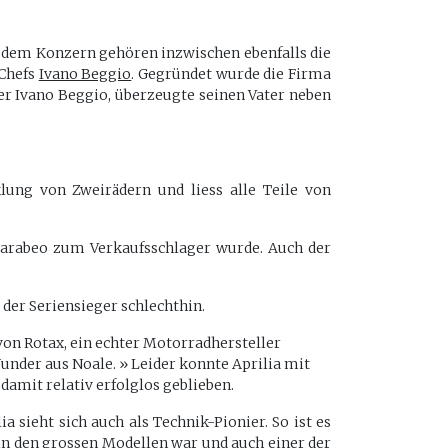
u dem Konzern gehören inzwischen ebenfalls die
 Chefs
Ivano Beggio
. Gegründet wurde die Firma
ter Ivano Beggio, überzeugte seinen Vater neben
klung von Zweirädern und liess alle Teile von
Scarabeo zum Verkaufsschlager wurde. Auch der
 der Seriensieger schlechthin.
von Rotax, ein echter Motorradhersteller
Wunder aus Noale. » Leider konnte Aprilia mit
damit relativ erfolglos geblieben.
a sieht sich auch als Technik-Pionier. So ist es
in den grossen Modellen war und auch einer der