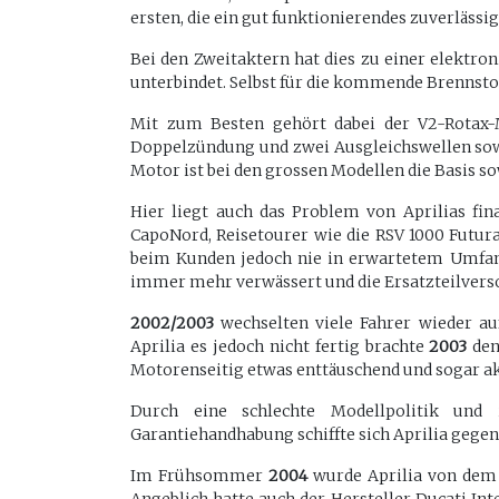
ersten, die ein gut funktionierendes zuverlässi
Bei den Zweitaktern hat dies zu einer elektr
unterbindet. Selbst für die kommende Brennstof
Mit zum Besten gehört dabei der V2-Rotax-M
Doppelzündung und zwei Ausgleichswellen sow
Motor ist bei den grossen Modellen die Basis s
Hier liegt auch das Problem von Aprilias fi
CapoNord, Reisetourer wie die RSV 1000 Futura
beim Kunden jedoch nie in erwartetem Umfan
immer mehr verwässert und die Ersatzteilver
2002/2003
wechselten viele Fahrer wieder au
Aprilia es jedoch nicht fertig brachte
2003
den
Motorenseitig etwas enttäuschend und sogar ak
Durch eine schlechte Modellpolitik und 
Garantiehandhabung schiffte sich Aprilia gege
Im Frühsommer
2004
wurde Aprilia von dem 