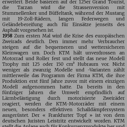
erweitert. Beide basieren auf der 125er Grand Tourist,
die Tarzan wird die Strassenversion mit
Stummellenker und Büffeltank, während der Mustang
mit 19-Zoll-Rädern, langen Federwegen und
Geländebereifung auch für Einsätze jenseits des
Asphalt vorgesehen ist.
1958
Zum ersten Mal wird die Krise des europäischen
Zweirads deutlich. Den immer mehr Verbraucher
steigen auf die bequemeren und wettersicheren
Kleinwagen um. Doch KTM hält unverdrossen an
Motorrad und Roller fest und stellt das neue Modell
Trophy mit 125 oder 150 cm³ Hubraum vor. Nicht
weniger als zwanzig Modelle und -Varianten zählt
mittlerweile das Programm der Firma KTM, die ihre
Produktion erst fünf Jahre zuvor mit einem einzigen
Modell aufgenommen hatte. Da bereits in den
fünfziger Jahren die Umwelt empfindlich auf
Lärmbelästigung durch motorisierte Zweiräder
reagiert, werden die KTM-Motorräder mit einem
neuen, besonders effektiven Schalldämpfersystem
ausgerüstet. Der « Frankfurter Topf » ist von dem
deutschen Juristen Leistritz entwickelt worden. KTM
stellt die Anlage auch für Konkurrenzprodukte her und