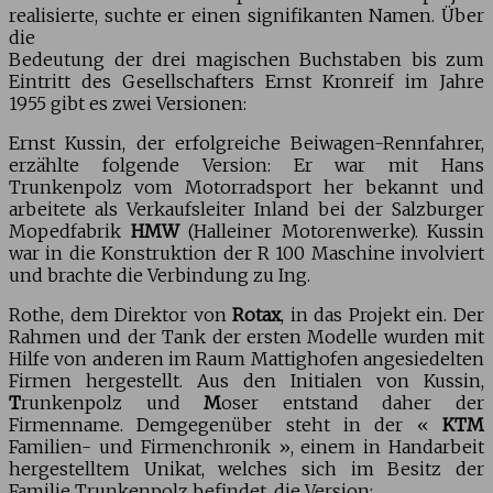
realisierte, suchte er einen signifikanten Namen. Über
die
Bedeutung der drei magischen Buchstaben bis zum
Eintritt des Gesellschafters Ernst Kronreif im Jahre
1955 gibt es zwei Versionen:
Ernst Kussin, der erfolgreiche Beiwagen-Rennfahrer,
erzählte folgende Version: Er war mit Hans
Trunkenpolz vom Motorradsport her bekannt und
arbeitete als Verkaufsleiter Inland bei der Salzburger
Mopedfabrik
HMW
(Halleiner Motorenwerke). Kussin
war in die Konstruktion der R 100 Maschine involviert
und brachte die Verbindung zu Ing.
Rothe, dem Direktor von
Rotax
, in das Projekt ein. Der
Rahmen und der Tank der ersten Modelle wurden mit
Hilfe von anderen im Raum Mattighofen angesiedelten
Firmen hergestellt. Aus den Initialen von Kussin,
T
runkenpolz und
M
oser entstand daher der
Firmenname. Demgegenüber steht in der «
KTM
Familien- und Firmenchronik », einem in Handarbeit
hergestelltem Unikat, welches sich im Besitz der
Familie Trunkenpolz befindet, die Version: