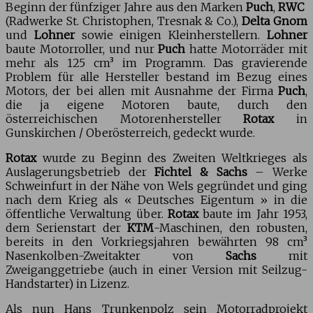
Beginn der fünfziger Jahre aus den Marken
Puch
,
RWC
(Radwerke St. Christophen, Tresnak & Co.),
Delta Gnom
und
Lohner
sowie einigen Kleinherstellern.
Lohner
baute Motorroller, und nur
Puch
hatte Motorräder mit
mehr als 125 cm³ im Programm. Das gravierende
Problem für alle Hersteller bestand im Bezug eines
Motors, der bei allen mit Ausnahme der Firma
Puch
,
die ja eigene Motoren baute, durch den
österreichischen Motorenhersteller
Rotax
in
Gunskirchen / Oberösterreich, gedeckt wurde.
Rotax
wurde zu Beginn des Zweiten Weltkrieges als
Auslagerungsbetrieb der
Fichtel & Sachs
– Werke
Schweinfurt in der Nähe von Wels gegründet und ging
nach dem Krieg als « Deutsches Eigentum » in die
öffentliche Verwaltung über.
Rotax
baute im Jahr 1953,
dem Serienstart der
KTM
-Maschinen, den robusten,
bereits in den Vorkriegsjahren bewährten 98 cm³
Nasenkolben-Zweitakter von
Sachs
mit
Zweiganggetriebe (auch in einer Version mit Seilzug-
Handstarter) in Lizenz.
Als nun Hans Trunkenpolz sein Motorradprojekt