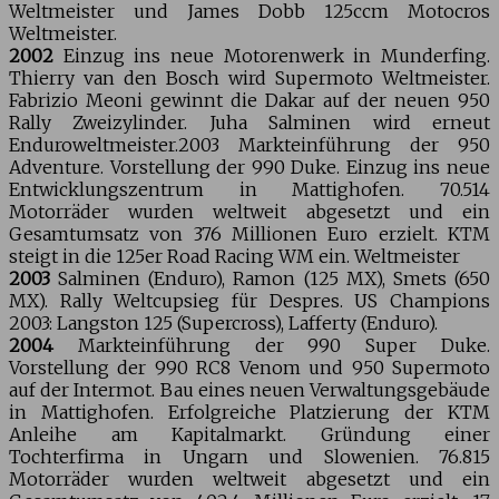
Weltmeister und James Dobb 125ccm Motocros
Weltmeister.
2002
Einzug ins neue Motorenwerk in Munderfing.
Thierry van den Bosch wird Supermoto Weltmeister.
Fabrizio Meoni gewinnt die Dakar auf der neuen 950
Rally Zweizylinder. Juha Salminen wird erneut
Enduroweltmeister.2003 Markteinführung der 950
Adventure. Vorstellung der 990 Duke. Einzug ins neue
Entwicklungszentrum in Mattighofen. 70.514
Motorräder wurden weltweit abgesetzt und ein
Gesamtumsatz von 376 Millionen Euro erzielt. KTM
steigt in die 125er Road Racing WM ein. Weltmeister
2003
Salminen (Enduro), Ramon (125 MX), Smets (650
MX). Rally Weltcupsieg für Despres. US Champions
2003: Langston 125 (Supercross), Lafferty (Enduro).
2004
Markteinführung der 990 Super Duke.
Vorstellung der 990 RC8 Venom und 950 Supermoto
auf der Intermot. Bau eines neuen Verwaltungsgebäude
in Mattighofen. Erfolgreiche Platzierung der KTM
Anleihe am Kapitalmarkt. Gründung einer
Tochterfirma in Ungarn und Slowenien. 76.815
Motorräder wurden weltweit abgesetzt und ein