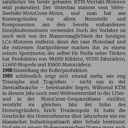
sämtlicher bis heute gebauter KTM-Viertakt-Motoren
wird präsentiert. Der Unterbau stammt vom 500er-
Zweitakt-MotoCross-Motor, und man hat aus
Kostengründen vor allem Normteile und
Komponenten aus den bereits vorhandenen
Einzylindermotoren verwendet. Doch der Vorfahre ist
noch weit von der Massentauglichkeit der heutigen
LC4-Motoren entfernt, denn der raue Motorlauf und
die extremen Startprobleme machen ihn zu einem
reinen Sportmotor, der selbst für Profis seine Tücken
hat. Produktion von 98.000 Kühlern, 93.700 Fahrrädern,
12.600 Mopeds und 10.600 Motorrädern.
1988
Einstellung der Rollerproduktion.
1989
schliesslich zeigt sich einmal mehr, wie eng
Triumphe und Tragödien – nicht nur in der
Zweiradbranche – beieinander liegen. Während KTM
in diesem Jahr noch zwei Weltmeistertitel in der 125er-
und in der MotoCross-Gespannklasse einfährt,
verstirbt im gleichen Jahr der Sohn des
Firmengründers, Erich Trunkenpolz. Er hatte die
Geschicke des Unternehmens über Jahrzehnte wie ein
klassischer Industriepatriarch alter Schule bestimmt.
Und wie in einem Shakespeareschen Drama muss auch