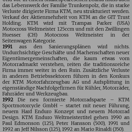
das Lebenswerk der Familie Trunkenpolz, die in starke
Verluste dirigierte Firma KTM, neu strukturiert werden.
Verkauf der Aktienmehrheit von KTM an die GIT Trust
Holding. KTM wird mit Trampas Parker (USA)
Motocross Weltmeister 125ccm und mit den Zwillingen
Huesser (CH) Motocross Weltmeister in der
Seitenwagen Kategorie.
1991
aus den Sanierungsplänen wird nichts.
Undurchsichtige Geschäfte und Machenschaften neuer
Eigentümergemeinschaften, die kaum etwas vom
Motorradmarkt verstehen, reiten die traditionsreiche
Firma immer weiter in den Ruin. Zusätzliche Verluste
in anderen Betriebssektoren führen in den Konkurs
der KTM Motorfahrzeugbau AG und Aufsplittung in
eigenständige Nachfolgefirmen für Kühler, Motorräder,
Fahrräder und Werkzeugbau.
1992
Die neu formierte Motorradsparte – KTM
Sportmotorcycle GmbH – startet mit neuer Führung,
neuem Hard Enduro Konzept und neuem Motorrad
Design. KTM Enduro Weltmeistertitel gehen 1990 an
Paul Edmonson (125), Peter Hansson (500), 1991 und
1992 an Jeff Nilsson (125), 1992 an Mario Rinaldi (350).