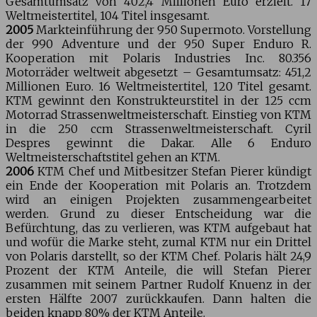
Gesamtumsatz von 402,4 Millionen Euro erzielt. 17
Weltmeistertitel, 104 Titel insgesamt.
2005
Markteinführung der 950 Supermoto. Vorstellung
der 990 Adventure und der 950 Super Enduro R.
Kooperation mit Polaris Industries Inc. 80.356
Motorräder weltweit abgesetzt – Gesamtumsatz: 451,2
Millionen Euro. 16 Weltmeistertitel, 120 Titel gesamt.
KTM gewinnt den Konstrukteurstitel in der 125 ccm
Motorrad Strassenweltmeisterschaft. Einstieg von KTM
in die 250 ccm Strassenweltmeisterschaft. Cyril
Despres gewinnt die Dakar. Alle 6 Enduro
Weltmeisterschaftstitel gehen an KTM.
2006
KTM Chef und Mitbesitzer Stefan Pierer kündigt
ein Ende der Kooperation mit Polaris an. Trotzdem
wird an einigen Projekten zusammengearbeitet
werden. Grund zu dieser Entscheidung war die
Befürchtung, das zu verlieren, was KTM aufgebaut hat
und wofür die Marke steht, zumal KTM nur ein Drittel
von Polaris darstellt, so der KTM Chef. Polaris hält 24,9
Prozent der KTM Anteile, die will Stefan Pierer
zusammen mit seinem Partner Rudolf Knuenz in der
ersten Hälfte 2007 zurückkaufen. Dann halten die
beiden knapp 80% der KTM Anteile.