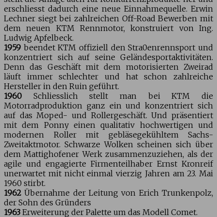
erschliesst dadurch eine neue Einnahmequelle. Erwin
Lechner siegt bei zahlreichen Off-Road Bewerben mit
dem neuen KTM Rennmotor, konstruiert von Ing.
Ludwig Apfelbeck.
1959
beendet KTM offiziell den Stra0enrennsport und
konzentriert sich auf seine Geländesportaktivitäten.
Denn das Geschäft mit dem motorisierten Zweirad
läuft immer schlechter und hat schon zahlreiche
Hersteller in den Ruin geführt.
1960
Schliesslich stellt man bei KTM die
Motorradproduktion ganz ein und konzentriert sich
auf das Moped- und Rollergeschäft. Und präsentiert
mit dem Ponny einen qualitativ hochwertigen und
modernen Roller mit gebläsegekühltem Sachs-
Zweitaktmotor. Schwarze Wolken scheinen sich über
dem Mattighofener Werk zusammenzuziehen, als der
agile und engagierte Firmenteilhaber Ernst Kronreif
unerwartet mit nicht einmal vierzig Jahren am 23. Mai
1960 stirbt.
1962
Übernahme der Leitung von Erich Trunkenpolz,
der Sohn des Gründers
1963
Erweiterung der Palette um das Modell Comet.