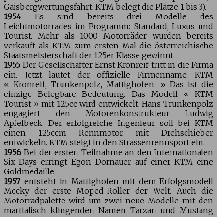
Gaisbergwertungsfahrt: KTM belegt die Plätze 1 bis 3).
1954
Es sind bereits drei Modelle des
Leichtmotorrades im Programm: Standard, Luxus und
Tourist. Mehr als 1000 Motorräder wurden bereits
verkauft als KTM zum ersten Mal die österreichische
Staatsmeisterschaft der 125er Klasse gewinnt.
1955
Der Gesellschafter Ernst Kronreif tritt in die Firma
ein. Jetzt lautet der offizielle Firmenname: KTM
« Kronreif, Trunkenpolz, Mattighofen. » Das ist die
einzige Belegbare Bedeutung. Das Modell « KTM
Tourist » mit 125cc wird entwickelt. Hans Trunkenpolz
engagiert den Motorenkonstrukteur Ludwig
Apfelbeck. Der erfolgreiche Ingenieur soll bei KTM
einen 125ccm Rennmotor mit Drehschieber
entwickeln. KTM steigt in den Strassenrennsport ein.
1956
Bei der ersten Teilnahme an den Internationalen
Six Days erringt Egon Dornauer auf einer KTM eine
Goldmedaille.
1957
entsteht in Mattighofen mit dem Erfolgsmodell
Mecky der erste Moped-Roller der Welt. Auch die
Motorradpalette wird um zwei neue Modelle mit den
martialisch klingenden Namen Tarzan und Mustang