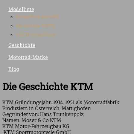
Modelliste
Modelliste Benelli
Modelliste BMW
PUCH Modellliste
Geschichte
Motorrad-Marke
Blog
Die Geschichte KTM
KTM Gründungsjahr: 1934, 1951 als Motorradfabrik
Produziert: in Österreich, Mattighofen
Gegründet von: Hans Trunkenpolz
Namen: Moser & Co KTM
KTM Motor-Fahrzeugbau KG
KTM Sportmotorcycle GmbH