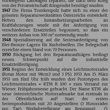
vorwiegend Lastwagen repariert, die nach dem Krieg
von der Privatwirtschaft dringendst benötigt wurden.
1947
Die Firma Trunkenpolz hatte sich zu einer der
grössten Reparaturwerkstätten Österreichs entwickelt.
Neben den Instandsetzungsarbeiten an
Kraftfahrzeugen wurde mit der Anfertigung von
verschiedenen Ersatzteilen begonnen, so dass ein
weiterer Anbau von 300 m² notwendig wurde.
1948
Spezialisierung auf die Serienanfertigung von
Blei-Bronze-Lagern für Kurbelwellen. Die Belegschaft
erreichte einen Stand von 70 Personen.
1950
Rückgang bei den Reparaturaufträgen bedingt
neuen Schwerpunkt auf die industrielle
Ersatzteilfertigung.
1951
Beginn der Entwicklung eines Leichtmotorrades
(Rotax Motor mit 98cm3 und 3 PS). 1953 Am 15. März
1953 um fünf Uhr früh wurden drei Prototypen des
Leichtmotorrades « KTM R 100 » zum Versand zur
Wiener Frühjahrsmesse gebracht. Der Name KTM als
neue österreichische Motorradmarke trat erstmals in
der Öffentlichkeit auf! Start der ersten
Serienproduktion mit 20 Angestellten (3 Motorräder
pro Tag). Werksbeteiligung am Rennsport (5.