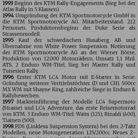
1993
Beginn des KTM Rally-Engagements (Sieg bei der
Atlas Rally in 5 Klassen).
1994
Umgründung der KTM Sportmotorcycle GmbH in
die KTM Sportmotorcycle AG. Mitarbeiterstand: 212
Personen. Produktionsbeginn der Duke Serie als
Strassenmodell.
1995
Kauf der schwedischen Husaberg AB und
Übernahme von White Power Suspension. Notierung
der KTM Sportmotorcycle AG an der Wiener Börse,
Produktion von 12.000 Motorrädern, Umsatz 1,1 Mrd.
ATS, 2 Enduro WM-Titel, Sieg bei Master Rally und
Tunesien Rally.
1996
Erster KTM LC4 Motor mit E-Starter in Serie.
Gründung weiterer Vertriebstöchter (D und CH). 500cc
MX WM mit Shayne King, zahlreiche Siege in Enduro &
Rallybewerben.
1997
Markteinführung der Modelle LC4 Supermoto
(Strasse) und LC4 Adventure, das erste Reisemotorrad
von KTM. 3 Enduro WM-Titel: Watts (125), Rinaldi (400),
Tiainen (500).
1998
PDS (Linkless Suspension System) bei den 2-Takt
Modellen, neue Motorgeneration 125/200cc. Neues Z-