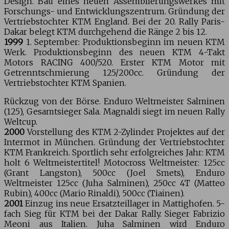
Design. Bau eines neuen Assemblierungswerkes mit
Forschungs- und Entwicklungszentrum. Gründung der
Vertriebstochter KTM England. Bei der 20. Rally Paris-
Dakar belegt KTM durchgehend die Ränge 2 bis 12.
1999
1. September: Produktionsbeginn im neuen KTM
Werk. Produktionsbeginn des neuen KTM 4-Takt
Motors RACING 400/520. Erster KTM Motor mit
Getrenntschmierung 125/200cc. Gründung der
Vertriebstochter KTM Spanien.
Rückzug von der Börse. Enduro Weltmeister Salminen
(125), Gesamtsieger Sala. Magnaldi siegt im neuen Rally
Weltcup.
2000
Vorstellung des KTM 2-Zylinder Projektes auf der
Intermot in München. Gründung der Vertriebstochter
KTM Frankreich. Sportlich sehr erfolgreiches Jahr: KTM
holt 6 Weltmeistertitel! Motocross Weltmeister: 125cc
(Grant Langston), 500cc (Joel Smets), Enduro
Weltmeister 125cc (Juha Salminen), 250cc 4T (Matteo
Rubin), 400cc (Mario Rinaldi), 500cc (Tiainen).
2001
Einzug ins neue Ersatzteillager in Mattighofen. 5-
fach Sieg für KTM bei der Dakar Rally. Sieger Fabrizio
Meoni aus Italien. Juha Salminen wird Enduro