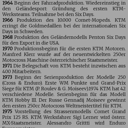
1964
Beginn der Fahrradproduktion. Wiedereinstieg in
den Geländesport: Gründung des ersten KTM-
Werksteams. Teilnahme bei den Six Days.
1966
Produktion des 10.000 Comet-Mopeds. KTM
erringt die Goldmedaillen bei der internationalen Six
Days in Schweden.
1968
Produktion des Geländemodells Penton Six Days
für den Export in die USA.
1970
Produktionsbeginn für die ersten KTM Motoren.
Manfred Klerr wurde auf der neuentwickelten 250er
Motocross Maschine österreichischer Staatsmeister.
1971
Die Belegschaft von KTM besteht inzwischen aus
400 Mitarbeitern.
1973
Beginn der Serienproduktion der Modelle 250
(Cross & Enduro). Erste WM Punkte und Grand-Prix
Siege für KTM (P. Roulev & G. Moiseev).1974 KTM hat 42
verschiedene Modelle. Serienbeginn für das Modell
KTM Hobby III. Der Russe Gennadij Moiseev gewinnt
den ersten 250cc Motocross Weltmeistertitel für KTM.
1975
Vorstellung des Strassenmodells Comet Grand
Prix 125 RS. KTM Werksfahrer Sigi Lerner wird österr.
MX-Staatsmeister. Alessandro Grittti wird Enduro