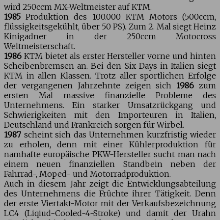
wird 250ccm MX-Weltmeister auf KTM.
1985
Produktion des 100.000 KTM Motors (500ccm,
flüssigkeitsgekühlt, über 50 PS). Zum 2. Mal siegt Heinz
Kinigadner in der 250ccm Motocross
Weltmeisterschaft.
1986
KTM bietet als erster Hersteller vorne und hinten
Scheibenbremsen an. Bei den Six Days in Italien siegt
KTM in allen Klassen. Trotz aller sportlichen Erfolge
der vergangenen Jahrzehnte zeigen sich
1986
zum
ersten Mal massive finanzielle Probleme des
Unternehmens. Ein starker Umsatzrückgang und
Schwierigkeiten mit den Importeuren in Italien,
Deutschland und Frankreich sorgen für Wirbel.
1987
scheint sich das Unternehmen kurzfristig wieder
zu erholen, denn mit einer Kühlerproduktion für
namhafte europäische PKW-Hersteller sucht man nach
einem neuen finanziellen Standbein neben der
Fahrrad-, Moped- und Motorradproduktion.
Auch in diesem Jahr zeigt die Entwicklungsabteilung
des Unternehmens die Früchte ihrer Tätigkeit. Denn
der erste Viertakt-Motor mit der Verkaufsbezeichnung
LC4 (Liqiud-Cooled-4-Stroke) und damit der Urahn