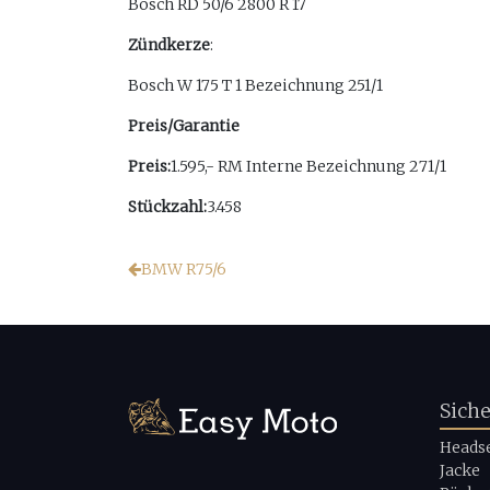
Bosch RD 50/6 2800 R 17
Zündkerze
:
Bosch W 175 T 1 Bezeichnung 251/1
Preis/Garantie
Preis:
1.595,- RM Interne Bezeichnung 271/1
Stückzahl:
3.458
BMW R75/6
Sich
Heads
Jacke