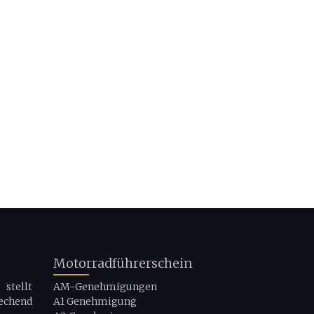
Motorradführerschein
stellt
AM-Genehmigungen
echend
A1 Genehmigung