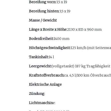
Bereifung vorn:
3,5 x 19
Bereifung hinten:
3,5 x 19
Masse / Gewicht
Länge x Breite x Höhe:
2130 x 815 x 960 mm
Bodenfreiheit:
1400 mm
Höchstgeschwindigkeit:
125 km/h (mit Seitenw
Tankinhalt:
14 l
Leergewicht:
(vollgetankt) 187 kg Tragfähigkei
Kraftstoffverbrauch:
ca. 4,5 l/100 km Ölverbrauch
Elektrische Anlage
Zündung
:
Lichtmaschin
e: