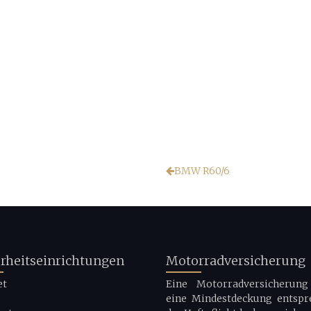
BMW R60/6
erheitseinrichtungen
Motorradversicherung
et
Eine Motorradversicherung 
eine Mindestdeckung entspr