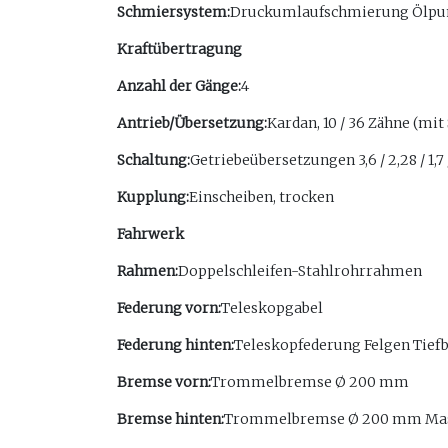
Schmiersystem:
Druckumlaufschmierung Ölp
Kraftübertragung
Anzahl der Gänge:
4
Antrieb/Übersetzung:
Kardan, 10 / 36 Zähne (mit
Schaltung:
Getriebeübersetzungen 3,6 / 2,28 / 1,7 
Kupplung:
Einscheiben, trocken
Fahrwerk
Rahmen:
Doppelschleifen-Stahlrohrrahmen
Federung vorn:
Teleskopgabel
Federung hinten:
Teleskopfederung Felgen Tiefbe
Bremse vorn:
Trommelbremse Ø 200 mm
Bremse hinten:
Trommelbremse Ø 200 mm Mas