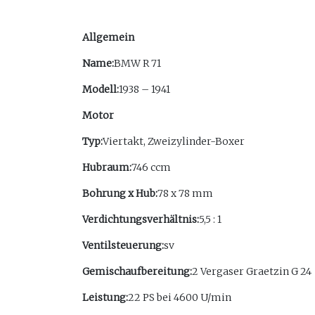
Allgemein
Name:
BMW R 71
Modell:
1938 – 1941
Motor
Typ:
Viertakt, Zweizylinder-Boxer
Hubraum:
746 ccm
Bohrung x Hub:
78 x 78 mm
Verdichtungsverhältnis:
5,5 : 1
Ventilsteuerung:
sv
Gemischaufbereitung:
2 Vergaser Graetzin G 24
Leistung:
22 PS bei 4600 U/min