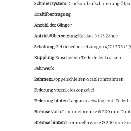
Schmiersystem:
Druckumlaufschmierung Ölp
Kraftübertragung
Anzahl der Gänge:
4
Antrieb/Übersetzung:
Kardan, 8 / 25 Zähne
Schaltung:
Getriebeübersetzungen 4,17 / 2,73 / 1,
Kupplung:
Einscheiben-Tellerfeder trocken
Fahrwerk
Rahmen:
Doppelschleifen-Stahlrohrrahmen
Federung vorn:
Teleskopgabel
Federung hinten:
Langarmschwinge mit Federbei
Bremse vorn:
Trommelbremse Ø 200 mm Duple
Bremse hinten:
Trommelbremse Ø 200 mm Simp