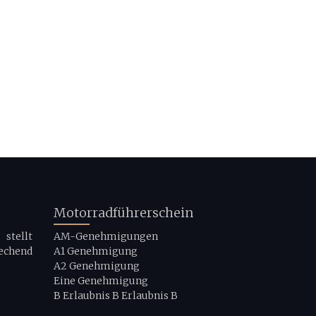
Motorradführerschein
stellt
AM-Genehmigungen
echend
A1 Genehmigung
A2 Genehmigung
Eine Genehmigung
B Erlaubnis B Erlaubnis B