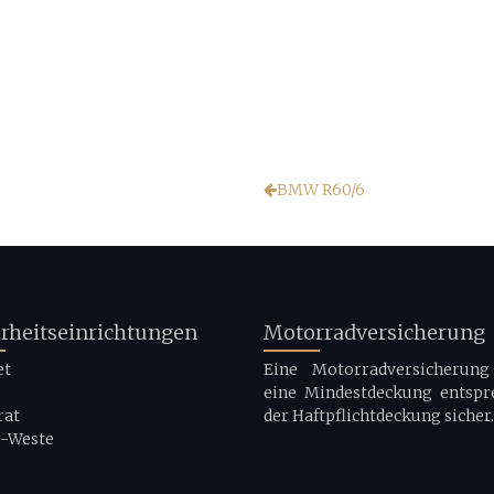
BMW R60/6
erheitseinrichtungen
Motorradversicherung
et
Eine Motorradversicherung 
eine Mindestdeckung entspr
rat
der Haftpflichtdeckung sicher.
g-Weste