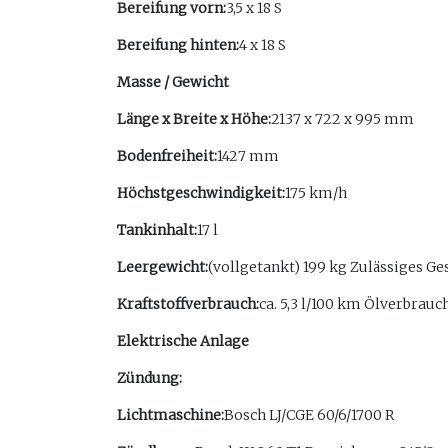
Bereifung vorn:
3,5 x 18 S
Bereifung hinten:
4 x 18 S
Masse / Gewicht
Länge x Breite x Höhe:
2137 x 722 x 995 mm
Bodenfreiheit:
1427 mm
Höchstgeschwindigkeit:
175 km/h
Tankinhalt:
17 l
Leergewicht:
(vollgetankt) 199 kg Zulässiges G
Kraftstoffverbrauch:
ca. 5,3 l/100 km Ölverbrauch
Elektrische Anlage
Zündung:
Lichtmaschine:
Bosch LJ/CGE 60/6/1700 R