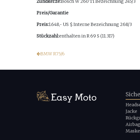
Zündkerze:
Bosch W 260 T1 Bezeichnung 245/3
Preis/Garantie
Preis:
1.648,- US $ Interne Bezeichnung 268/3
Stückzahl:
enthalten in R 69 S (11.317)
BMW R75/6
Sich
Heads
Jacke
Rückg
Airba
Maske