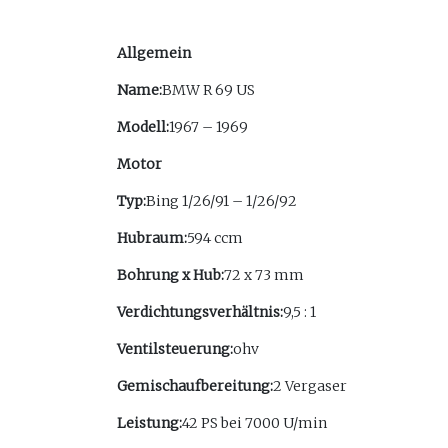
Allgemein
Name:
BMW R 69 US
Modell:
1967 – 1969
Motor
Typ:
Bing 1/26/91 – 1/26/92
Hubraum:
594 ccm
Bohrung x Hub:
72 x 73 mm
Verdichtungsverhältnis:
9,5 : 1
Ventilsteuerung:
ohv
Gemischaufbereitung:
2 Vergaser
Leistung:
42 PS bei 7000 U/min