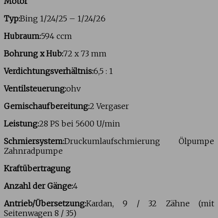
Motor
Typ:
Bing 1/24/25 – 1/24/26
Hubraum:
594 ccm
Bohrung x Hub:
72 x 73 mm
Verdichtungsverhältnis:
6,5 : 1
Ventilsteuerung:
ohv
Gemischaufbereitung:
2 Vergaser
Leistung:
28 PS bei 5600 U/min
Schmiersystem:
Druckumlaufschmierung Ölpumpe
Zahnradpumpe
Kraftübertragung
Anzahl der Gänge:
4
Antrieb/Übersetzung:
Kardan, 9 / 32 Zähne (mit
Seitenwagen 8 / 35)