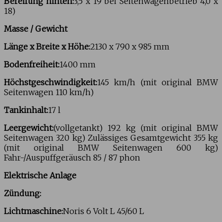
Bereifung hinten:
3,5 x 19 bei Seitenwagenbetrieb 4,0 x
18)
Masse / Gewicht
Länge x Breite x Höhe:
2130 x 790 x 985 mm
Bodenfreiheit:
1400 mm
Höchstgeschwindigkeit:
145 km/h (mit original BMW
Seitenwagen 110 km/h)
Tankinhalt:
17 l
Leergewicht:
(vollgetankt) 192 kg (mit original BMW
Seitenwagen 320 kg) Zulässiges Gesamtgewicht 355 kg
(mit original BMW Seitenwagen 600 kg)
Fahr-/Auspuffgeräusch 85 / 87 phon
Elektrische Anlage
Zündung:
Lichtmaschine:
Noris 6 Volt L 45/60 L