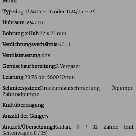
Motor
Typ:
Bing 1/24/15 – 16 oder 1/24/25 – 26
Hubraum:
594 ccm
Bohrung x Hub:
72 x 73 mm
Verdichtungsverhältnis:
6,5 : 1
Ventilsteuerung:
ohv
Gemischaufbereitung:
2 Vergaser
Leistung:
28 PS bei 5600 U/min
Schmiersystem:
Druckumlaufschmierung Ölpumpe
Zahnradpumpe
Kraftübertragung
Anzahl der Gänge:
4
Antrieb/Übersetzung:
Kardan, 9 / 32 Zähne (mit
Seitenwagen 8 / 35)