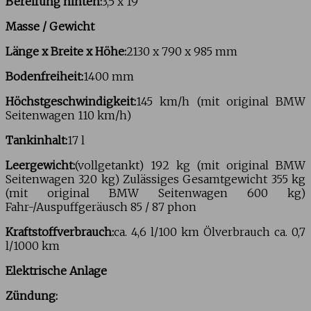
Bereifung hinten:
3,5 x 19
Masse / Gewicht
Länge x Breite x Höhe:
2130 x 790 x 985 mm
Bodenfreiheit:
1400 mm
Höchstgeschwindigkeit:
145 km/h (mit original BMW
Seitenwagen 110 km/h)
Tankinhalt:
17 l
Leergewicht:
(vollgetankt) 192 kg (mit original BMW
Seitenwagen 320 kg) Zulässiges Gesamtgewicht 355 kg
(mit original BMW Seitenwagen 600 kg)
Fahr-/Auspuffgeräusch 85 / 87 phon
Kraftstoffverbrauch:
ca. 4,6 l/100 km Ölverbrauch ca. 0,7
l/1000 km
Elektrische Anlage
Zündung: