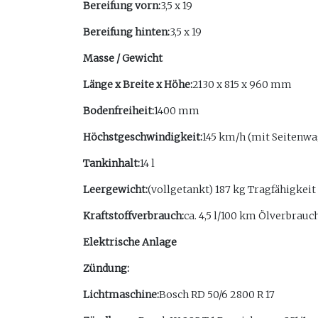
Bereifung vorn:
3,5 x 19
Bereifung hinten:
3,5 x 19
Masse / Gewicht
Länge x Breite x Höhe:
2130 x 815 x 960 mm
Bodenfreiheit:
1400 mm
Höchstgeschwindigkeit:
145 km/h (mit Seitenwa
Tankinhalt:
14 l
Leergewicht:
(vollgetankt) 187 kg Tragfähigkei
Kraftstoffverbrauch:
ca. 4,5 l/100 km Ölverbrauch
Elektrische Anlage
Zündung:
Lichtmaschine:
Bosch RD 50/6 2800 R 17