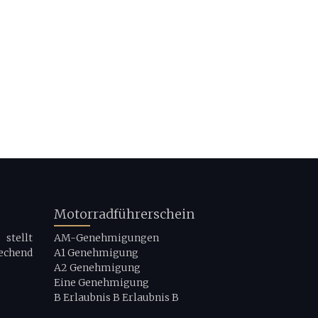
Motorradführerschein
stellt
AM-Genehmigungen
echend
A1 Genehmigung
A2 Genehmigung
Eine Genehmigung
B Erlaubnis B Erlaubnis B