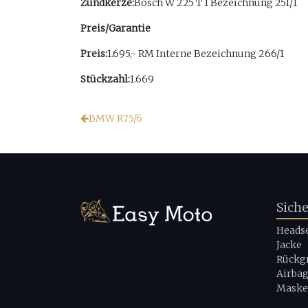
Zündkerze:
Bosch W 225 T 1 Bezeichnung 251/1
Preis/Garantie
Preis:
1.695,- RM Interne Bezeichnung 266/1
Stückzahl:
1.669
BMW R75/6
Sich
Heads
Jacke
Rückg
Airba
Maske