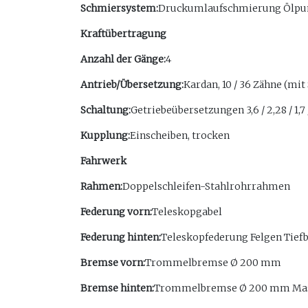
Schmiersystem:
Druckumlaufschmierung Ölp
Kraftübertragung
Anzahl der Gänge:
4
Antrieb/Übersetzung:
Kardan, 10 / 36 Zähne (mit
Schaltung:
Getriebeübersetzungen 3,6 / 2,28 / 1,7 
Kupplung:
Einscheiben, trocken
Fahrwerk
Rahmen:
Doppelschleifen-Stahlrohrrahmen
Federung vorn:
Teleskopgabel
Federung hinten:
Teleskopfederung Felgen Tiefbe
Bremse vorn:
Trommelbremse Ø 200 mm
Bremse hinten:
Trommelbremse Ø 200 mm Mas