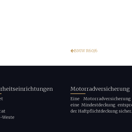
BMW R60/6
erheitseinrichtungen
Motorradversicherung
et
Eine Motorradversicherung 
eine Mindestdeckung entspr
rat
der Haftpflichtdeckung sicher.
g-Weste