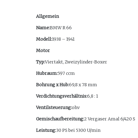
Allgemein
Name:
BMW R 66
Modell:
1938 – 1941
Motor
Typ:
Viertakt, Zweizylinder-Boxer
Hubraum:
597 ccm
Bohrung x Hub:
69,8 x 78 mm
Verdichtungsverhältnis:
6,8 : 1
Ventilsteuerung:
ohv
Gemischaufbereitung:
2 Vergaser Amal 6/420 S
Leistung:
30 PS bei 5300 U/min