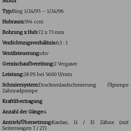
Motor
Typ:
Bing 1/24/95 – 1/24/96
Hubraum:
594 ccm
Bohrung x Hub:
72 x 73 mm
Verdichtungsverhältnis:
6,5 : 1
Ventilsteuerung:
ohv
Gemischaufbereitung:
2 Vergaser
Leistung:
28 PS bei 5600 U/min
Schmiersystem:
Druckumlaufschmierung Ölpumpe
Zahnradpumpe
Kraftübertragung
Anzahl der Gänge:
4
Antrieb/Übersetzung:
Kardan, 11 / 32 Zähne (mit
Seitenwagen 7 / 27)