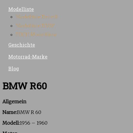
Modelliste
Modelliste Benelli
Modelliste BMW
PUCH Modellliste
Geschichte
Motorrad-Marke
Blog
BMW R60
Allgemein
Name:
BMW R 60
Modell:
1956 – 1960