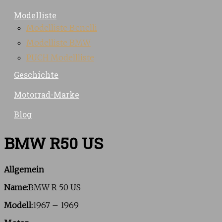
Modelliste
Modelliste Benelli
Modelliste BMW
PUCH Modellliste
Geschichte
Motorrad-Marke
Blog
BMW R50 US
Allgemein
Name:
BMW R 50 US
Modell:
1967 – 1969