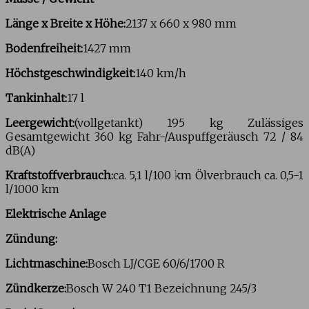
Länge x Breite x Höhe:
2137 x 660 x 980 mm
Bodenfreiheit:
1427 mm
Höchstgeschwindigkeit:
140 km/h
Tankinhalt:
17 l
Leergewicht:
(vollgetankt) 195 kg Zulässiges
Gesamtgewicht 360 kg Fahr-/Auspuffgeräusch 72 / 84
dB(A)
Kraftstoffverbrauch:
ca. 5,1 l/100 km Ölverbrauch ca. 0,5-1
l/1000 km
Elektrische Anlage
Zündung:
Lichtmaschine:
Bosch LJ/CGE 60/6/1700 R
Zündkerze:
Bosch W 240 T1 Bezeichnung 245/3