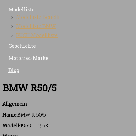
Modelliste
Modelliste Benelli
Modelliste BMW
PUCH Modellliste
Geschichte
Motorrad-Marke
Blog
BMW R50/5
Allgemein
Name:
BMW R 50/5
Modell:
1969 – 1973