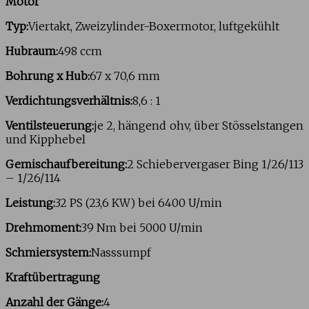
Motor
Typ:
Viertakt, Zweizylinder-Boxermotor, luftgekühlt
Hubraum:
498 ccm
Bohrung x Hub:
67 x 70,6 mm
Verdichtungsverhältnis:
8,6 : 1
Ventilsteuerung:
je 2, hängend ohv, über Stösselstangen
und Kipphebel
Gemischaufbereitung:
2 Schiebervergaser Bing 1/26/113
– 1/26/114
Leistung:
32 PS (23,6 KW) bei 6400 U/min
Drehmoment:
39 Nm bei 5000 U/min
Schmiersystem:
Nasssumpf
Kraftübertragung
Anzahl der Gänge:
4