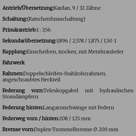
Antrieb/Übersetzung:
Kardan, 9 / 32 Zähne
Schaltung:
(Ratschenfussschaltung)
Primärantrieb:
1 : 3,56
Sekundarübersetzung:
3,896 / 2,578 / 1,875 / 1,50 :1
Kupplung:
Einscheiben, trocken, mit Membranfeder
Fahrwerk
Rahmen:
Doppelschleifen-Stahlrohrrahmen,
angeschraubtes Heckteil
Federung vorn:
Teleskopgabel mit hydraulischen
Stossdämpfern
Federung hinten:
Langarmschwinge mit Federn
Federweg vorn / hinten:
208 / 125 mm
Bremse vorn:
Duplex-Trommelbremse Ø 200 mm