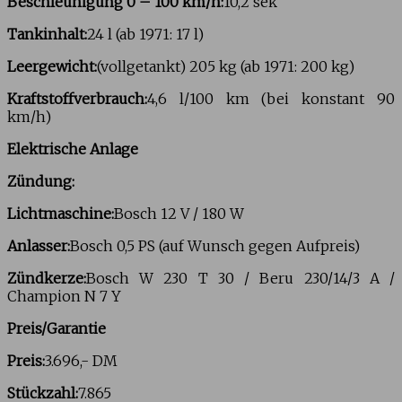
Beschleunigung 0 – 100 km/h:
10,2 sek
Tankinhalt:
24 l (ab 1971: 17 l)
Leergewicht:
(vollgetankt) 205 kg (ab 1971: 200 kg)
Kraftstoffverbrauch:
4,6 l/100 km (bei konstant 90
km/h)
Elektrische Anlage
Zündung:
Lichtmaschine:
Bosch 12 V / 180 W
Anlasser:
Bosch 0,5 PS (auf Wunsch gegen Aufpreis)
Zündkerze:
Bosch W 230 T 30 / Beru 230/14/3 A /
Champion N 7 Y
Preis/Garantie
Preis:
3.696,- DM
Stückzahl:
7.865