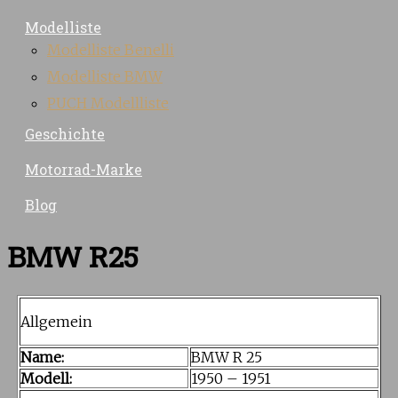
Modelliste
Modelliste Benelli
Modelliste BMW
PUCH Modellliste
Geschichte
Motorrad-Marke
Blog
BMW R25
Allgemein
Name:
BMW R 25
Modell:
1950 – 1951