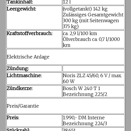
Tankinhalt:
12 l
Leergewicht:
(vollgetankt) 142 kg
Zulässiges Gesamtgewicht
300 kg (mit Seitenwagen
375 kg)
Kraftstoffverbrauch:
ca. 2,9 l/100 km
Ölverbrauch ca. 0,7 l/1000
km
Elektrische Anlage
Zündung:
Lichtmaschine:
Noris ZLZ 45/60, 6 V / max.
60 W
Zündkerze:
Bosch W 240 T 1
Bezeichnung 225/2
Preis/Garantie
Preis:
1.990,- DM Interne
Bezeichnung 224/3
Stückzahl:
38.651