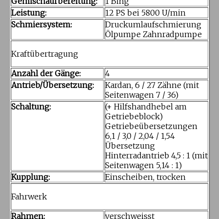
Gemischaufbereitung:
1 Bing
Leistung:
12 PS bei 5800 U/min
Schmiersystem:
Druckumlaufschmierung
Ölpumpe Zahnradpumpe
Kraftübertragung
Anzahl der Gänge:
4
Antrieb/Übersetzung:
Kardan, 6 / 27 Zähne (mit
Seitenwagen 7 / 36)
Schaltung:
(+ Hilfshandhebel am
Getriebeblock)
Getriebeübersetzungen
6,1 / 3,0 / 2,04 / 1,54
Übersetzung
Hinterradantrieb 4,5 : 1 (mit
Seitenwagen 5,14 : 1)
Kupplung:
Einscheiben, trocken
Fahrwerk
Rahmen:
verschweisst