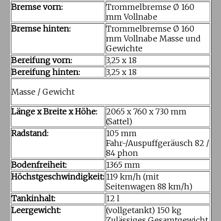
Bremse vorn:
Trommelbremse Ø 160
mm Vollnabe
Bremse hinten:
Trommelbremse Ø 160
mm Vollnabe Masse und
Gewichte
Bereifung vorn:
3,25 x 18
Bereifung hinten:
3,25 x 18
Masse / Gewicht
Länge x Breite x Höhe:
2065 x 760 x 730 mm
(Sattel)
Radstand:
105 mm
Fahr-/Auspuffgeräusch 82 /
84 phon
Bodenfreiheit:
1365 mm
Höchstgeschwindigkeit:
119 km/h (mit
Seitenwagen 88 km/h)
Tankinhalt:
12 l
Leergewicht:
(vollgetankt) 150 kg
Zulässiges Gesamtgewicht