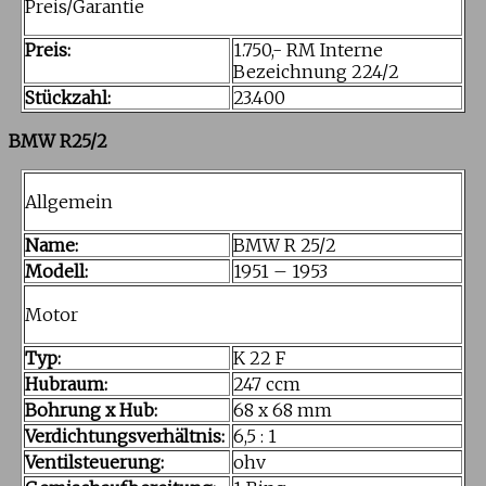
Preis/Garantie
Preis:
1.750,- RM Interne
Bezeichnung 224/2
Stückzahl:
23.400
BMW R25/2
Allgemein
Name:
BMW R 25/2
Modell:
1951 – 1953
Motor
Typ:
K 22 F
Hubraum:
247 ccm
Bohrung x Hub:
68 x 68 mm
Verdichtungsverhältnis:
6,5 : 1
Ventilsteuerung:
ohv