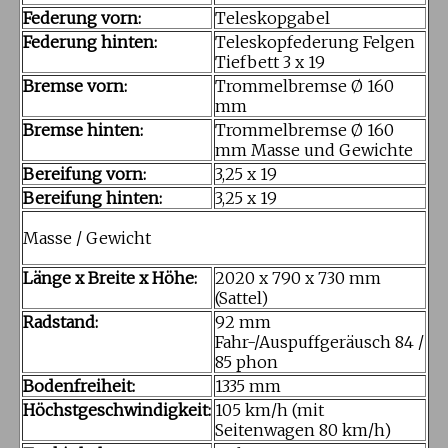
Federung vorn:
Teleskopgabel
Federung hinten:
Teleskopfederung Felgen
Tiefbett 3 x 19
Bremse vorn:
Trommelbremse Ø 160
mm
Bremse hinten:
Trommelbremse Ø 160
mm Masse und Gewichte
Bereifung vorn:
3,25 x 19
Bereifung hinten:
3,25 x 19
Masse / Gewicht
Länge x Breite x Höhe:
2020 x 790 x 730 mm
(Sattel)
Radstand:
92 mm
Fahr-/Auspuffgeräusch 84 /
85 phon
Bodenfreiheit:
1335 mm
Höchstgeschwindigkeit:
105 km/h (mit
Seitenwagen 80 km/h)