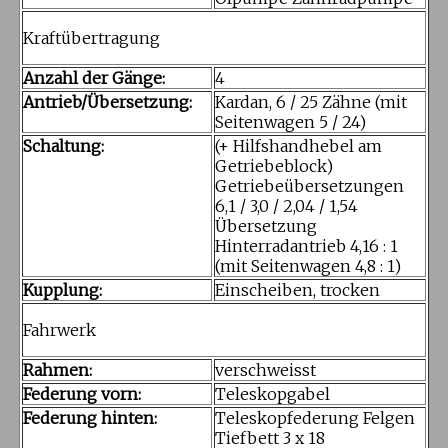
Kraftübertragung
Anzahl der Gänge:
4
Antrieb/Übersetzung:
Kardan, 6 / 25 Zähne (mit
Seitenwagen 5 / 24)
Schaltung:
(+ Hilfshandhebel am
Getriebeblock)
Getriebeübersetzungen
6,1 / 3,0 / 2,04 / 1,54
Übersetzung
Hinterradantrieb 4,16 : 1
(mit Seitenwagen 4,8 : 1)
Kupplung:
Einscheiben, trocken
Fahrwerk
Rahmen:
verschweisst
Federung vorn:
Teleskopgabel
Federung hinten:
Teleskopfederung Felgen
Tiefbett 3 x 18