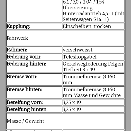
6,1 / 3,0 / 2,04 / 1,54
Übersetzung
Hinterradantrieb 4,5 : 1 (mit
Seitenwagen 5,14 : 1)
Kupplung:
Einscheiben, trocken
Fahrwerk
Rahmen:
verschweisst
Federung vorn:
Teleskopgabel
Federung hinten:
Geradwegfederung Felgen
Tiefbett 3 x 19
Bremse vorn:
Trommelbremse Ø 160
mm
Bremse hinten:
Trommelbremse Ø 160
mm Masse und Gewichte
Bereifung vorn:
3,25 x 19
Bereifung hinten:
3,25 x 19
Masse / Gewicht