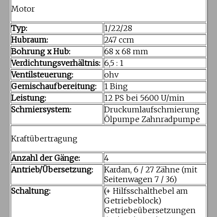
Motor
Typ:
1/22/28
Hubraum:
247 ccm
Bohrung x Hub:
68 x 68 mm
Verdichtungsverhältnis:
6,5 : 1
Ventilsteuerung:
ohv
Gemischaufbereitung:
1 Bing
Leistung:
12 PS bei 5600 U/min
Schmiersystem:
Druckumlaufschmierung
Ölpumpe Zahnradpumpe
Kraftübertragung
Anzahl der Gänge:
4
Antrieb/Übersetzung:
Kardan, 6 / 27 Zähne (mit
Seitenwagen 7 / 36)
Schaltung:
(+ Hilfsschalthebel am
Getriebeblock)
Getriebeübersetzungen