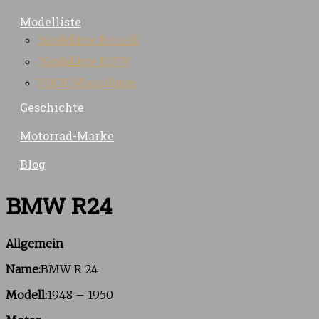
Modelliste
Modelliste Benelli
Modelliste BMW
PUCH Modellliste
Geschichte
Motorrad-Marke
Blog
BMW R24
Allgemein
Name:
BMW R 24
Modell:
1948 – 1950