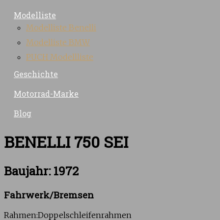
Modelliste
Modelliste Benelli
Modelliste BMW
PUCH Modellliste
Geschichte
Motorrad-Marke
Blog
BENELLI 750 SEI
Baujahr: 1972
Fahrwerk/Bremsen
Rahmen:Doppelschleifenrahmen